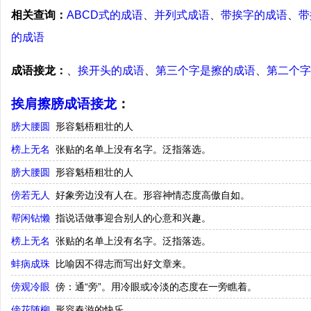
相关查询：
ABCD式的成语
、
并列式成语
、
带挨字的成语
、
带
的成语
成语接龙：
、
挨开头的成语
、
第三个字是擦的成语
、
第二个字
挨肩擦膀成语接龙
：
膀大腰圆
形容魁梧粗壮的人
榜上无名
张贴的名单上没有名字。泛指落选。
膀大腰圆
形容魁梧粗壮的人
傍若无人
好象旁边没有人在。形容神情态度高傲自如。
帮闲钻懒
指说话做事迎合别人的心意和兴趣。
榜上无名
张贴的名单上没有名字。泛指落选。
蚌病成珠
比喻因不得志而写出好文章来。
傍观冷眼
傍：通“旁”。用冷眼或冷淡的态度在一旁瞧着。
傍花随柳
形容春游的快乐。