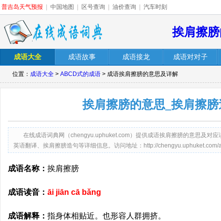
普吉岛天气预报
|
中国地图
|
区号查询
|
油价查询
|
汽车时刻
挨肩擦膀
成语大全
成语故事
成语接龙
成语对对子
位置：
成语大全
>
ABCD式的成语
> 成语挨肩擦膀的意思及详解
挨肩擦膀的意思_挨肩擦膀
在线成语词典网（chengyu.uphuket.com）提供成语挨肩擦膀的意
英语翻译、挨肩擦膀造句等详细信息。访问地址：http://chengyu.uphuket.com/aijia
成语名称：
挨肩擦膀
成语读音：
āi jiān cā bǎng
成语解释：
指身体相贴近。也形容人群拥挤。