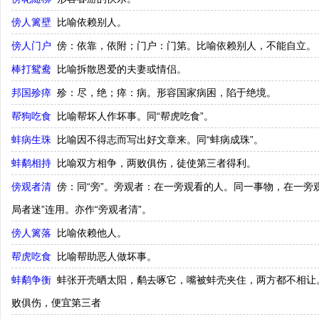
傍人篱壁
比喻依赖别人。
傍人门户
傍：依靠，依附；门户：门第。比喻依赖别人，不能自立。
棒打鸳鸯
比喻拆散恩爱的夫妻或情侣。
邦国殄瘁
殄：尽，绝；瘁：病。形容国家病困，陷于绝境。
帮狗吃食
比喻帮坏人作坏事。同“帮虎吃食”。
蚌病生珠
比喻因不得志而写出好文章来。同“蚌病成珠”。
蚌鹬相持
比喻双方相争，两败俱伤，徒使第三者得利。
傍观者清
傍：同“旁”。旁观者：在一旁观看的人。同一事物，在一旁
局者迷”连用。亦作“旁观者清”。
傍人篱落
比喻依赖他人。
帮虎吃食
比喻帮助恶人做坏事。
蚌鹬争衡
蚌张开壳晒太阳，鹬去啄它，嘴被蚌壳夹住，两方都不相让
败俱伤，便宜第三者