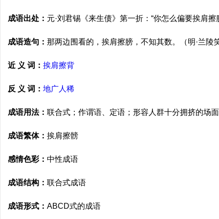
成语出处：
元·刘君锡《来生债》第一折：“你怎么偏要挨肩擦
成语造句：
那两边围看的，挨肩擦膀，不知其数。（明·兰陵
近 义 词：
挨肩擦背
反 义 词：
地广人稀
成语用法：
联合式；作谓语、定语；形容人群十分拥挤的场面
成语繁体：
挨肩擦髈
感情色彩：
中性成语
成语结构：
联合式成语
成语形式：
ABCD式的成语