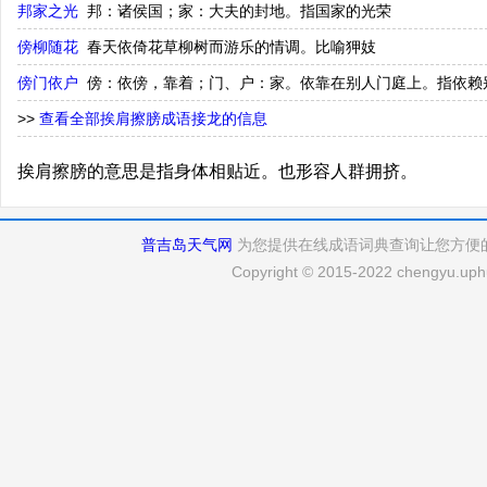
邦家之光
邦：诸侯国；家：大夫的封地。指国家的光荣
傍柳随花
春天依倚花草柳树而游乐的情调。比喻狎妓
傍门依户
傍：依傍，靠着；门、户：家。依靠在别人门庭上。指依赖
>>
查看全部挨肩擦膀成语接龙的信息
挨肩擦膀的意思是指身体相贴近。也形容人群拥挤。
普吉岛天气网
为您提供在线成语词典查询让您方便
Copyright © 2015-2022 chengyu.uphu