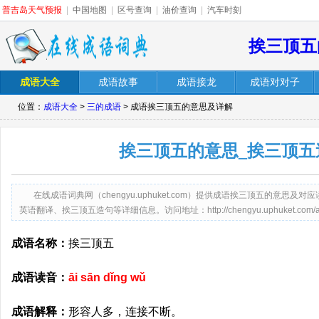
普吉岛天气预报
|
中国地图
|
区号查询
|
油价查询
|
汽车时刻
挨三顶五
成语大全
成语故事
成语接龙
成语对对子
位置：
成语大全
>
三的成语
> 成语挨三顶五的意思及详解
挨三顶五的意思_挨三顶五
在线成语词典网（chengyu.uphuket.com）提供成语挨三顶五的意
英语翻译、挨三顶五造句等详细信息。访问地址：http://chengyu.uphuket.com/aisa
成语名称：
挨三顶五
成语读音：
āi sān dǐng wǔ
成语解释：
形容人多，连接不断。