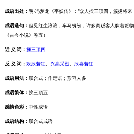
成语出处：
明·冯梦龙《平妖传》：“众人挨三顶四，簇拥将来
成语造句：
但见红尘滚滚，车马纷纷，许多商贩客人驮着货物
《古今小说》卷五）
近 义 词：
捱三顶四
反 义 词：
欢欣若狂
、
兴高采烈
、
欣喜若狂
成语用法：
联合式；作定语；形容人多
成语繁体：
挨三頂五
感情色彩：
中性成语
成语结构：
联合式成语