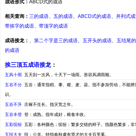
成语形式：
ABCD式的成语
相关查询：
三的成语
、
五的成语
、
ABCD式的成语
、
并列式成
带挨字的成语
、
带顶字的成语
成语接龙：
、
第二个字是三的成语
、
五开头的成语
、
五结尾的
的成语
挨三顶五成语接龙
：
五风十雨
五天刮一次风，十天下一场雨。形容风调雨顺。
五谷不分
五谷：通常指稻、黍、稷、麦、菽。指不参加劳动，不能辨
识。
五谷不升
庄稼不生长。指灾荒之年。
五谷丰登
登：成熟。指年成好，粮食丰收。
五彩缤纷
五彩：各种颜色；缤纷：繁多交错的样子。指颜色繁多，非
五羖大夫
羖：公羊。特指春秋虞有贤才的大夫百里奚。