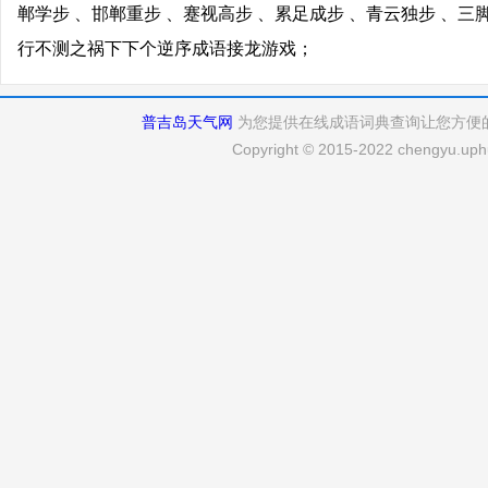
郸学步 、邯郸重步 、蹇视高步 、累足成步 、青云独步 、三
行不测之祸下下个逆序成语接龙游戏；
普吉岛天气网
为您提供在线成语词典查询让您方便
Copyright © 2015-2022 chengyu.uphu