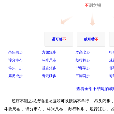
不
测之祸
进可替
不
献可替
不
昂头阔步
方领矩步
才高七步
得
谛分审布
斗米尺布
鹅行鸭步
规
竿头一步
规言矩步
邯郸学步
邯
累足成步
青云独步
三脚两步
寿
查看全部不结尾的成
逆序不测之祸成语接龙游戏可以接祸不单行 、昂头阔步 、
斗粟尺布 、谛分审布 、斗米尺布 、鹅行鸭步 、规行矩步 、