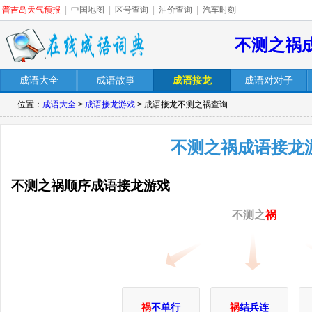
普吉岛天气预报
|
中国地图
|
区号查询
|
油价查询
|
汽车时刻
不测之祸
成语大全
成语故事
成语接龙
成语对对子
位置：
成语大全
>
成语接龙游戏
> 成语接龙不测之祸查询
不测之祸成语接龙
不测之祸顺序成语接龙游戏
不测之
祸
祸
不单行
祸
结兵连