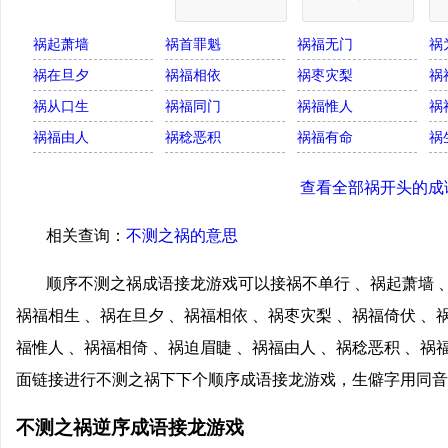
祸起萧墙
祸首罪魁
祸福无门
祸
祸在旦夕
祸福相依
祸枣灾梨
祸
祸从口生
祸福同门
祸福惟人
祸
祸福由人
祸稔恶积
祸福有命
祸
查看全部祸开头的成
相关查询：
不测之祸的意思
顺序不测之祸成语接龙游戏可以接祸不单行 、祸起萧墙 、
祸福相生 、祸在旦夕 、祸福相依 、祸枣灾梨 、祸福倚伏 、
福惟人 、祸福相倚 、祸迫眉睫 、祸福由人 、祸稔恶积 、祸
面链接进行不测之祸下下个顺序成语接龙游戏，生僻字用同音
不测之祸逆序成语接龙游戏