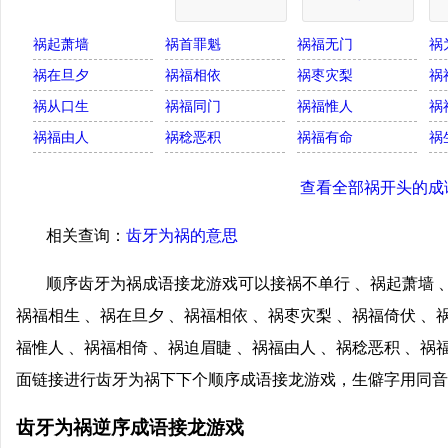
祸起萧墙
祸首罪魁
祸福无门
祸
祸在旦夕
祸福相依
祸枣灾梨
祸
祸从口生
祸福同门
祸福惟人
祸
祸福由人
祸稔恶积
祸福有命
祸
查看全部祸开头的成
相关查询：
齿牙为祸的意思
顺序齿牙为祸成语接龙游戏可以接祸不单行 、祸起萧墙 、
祸福相生 、祸在旦夕 、祸福相依 、祸枣灾梨 、祸福倚伏 、
福惟人 、祸福相倚 、祸迫眉睫 、祸福由人 、祸稔恶积 、祸
面链接进行齿牙为祸下下个顺序成语接龙游戏，生僻字用同音
齿牙为祸逆序成语接龙游戏