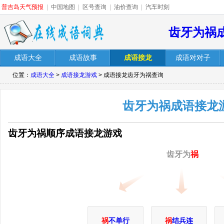
普吉岛天气预报
|
中国地图
|
区号查询
|
油价查询
|
汽车时刻
齿牙为祸
成语大全
成语故事
成语接龙
成语对对子
位置：
成语大全
>
成语接龙游戏
> 成语接龙齿牙为祸查询
齿牙为祸成语接龙
齿牙为祸顺序成语接龙游戏
齿牙为
祸
祸
不单行
祸
结兵连