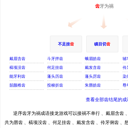
齿
牙为祸
不足挂
齿
瞋目切
齿
戴眉含齿
斗牙拌齿
蛾眉皓齿
辅
槁项没齿
何足挂齿
戴发含齿
伶
能牙利齿
蓬头历齿
蓬头厉齿
染
韶颜稚齿
投梭折齿
朱唇皓齿
尊
查看全部齿结尾的成
逆序齿牙为祸成语接龙游戏可以接祸不单行 、戴眉含齿 、
共为唇齿 、槁项没齿 、何足挂齿 、戴发含齿 、伶牙俐齿 、