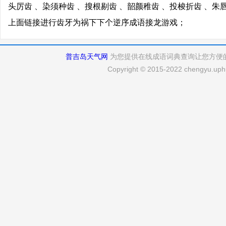
头厉齿 、染须种齿 、搜根剔齿 、韶颜稚齿 、投梭折齿 、朱
上面链接进行齿牙为祸下下个逆序成语接龙游戏；
普吉岛天气网
为您提供在线成语词典查询让您方便
Copyright © 2015-2022 chengyu.uphu