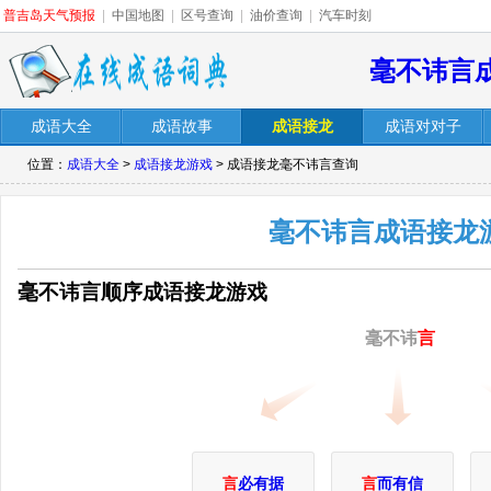
普吉岛天气预报
|
中国地图
|
区号查询
|
油价查询
|
汽车时刻
毫不讳言
成语大全
成语故事
成语接龙
成语对对子
位置：
成语大全
>
成语接龙游戏
> 成语接龙毫不讳言查询
毫不讳言成语接龙
毫不讳言顺序成语接龙游戏
毫不讳
言
言
必有据
言
而有信