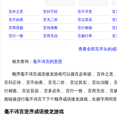
言外之意
言归于好
言不尽意
言
言不由衷
言无二价
言过其实
言
言简意赅
言传身教
言行相诡
言
言行一致
言而无信
言扬行举
言
查看全部言开头的成
相关查询：
毫不讳言的意思
顺序毫不讳言成语接龙游戏可以接言必有据 、言外之意 、
言归正传 、言不由衷 、言无二价 、言过其实 、言出法随 、
行相诡 、言近旨远 、言多必失 、言行一致 、言而无信 、言
面链接进行毫不讳言下下个顺序成语接龙游戏，生僻字用同音
毫不讳言逆序成语接龙游戏