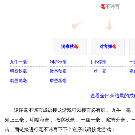
毫
不讳言
洞察秋
毫
对客挥
毫
九牛一毫
利析秋毫
手不停毫
一
明察秋毫
微察秋毫
一丝一毫
窥
磨墨吮毫
磨墨濡毫
查看全部毫结尾的成
逆序毫不讳言成语接龙游戏可以接言必有据 、九牛一毫 、
颊上三毫 、明察秋毫 、微察秋毫 、一丝一毫 、窥窬分毫 、
击上面链接进行毫不讳言下下个逆序成语接龙游戏；