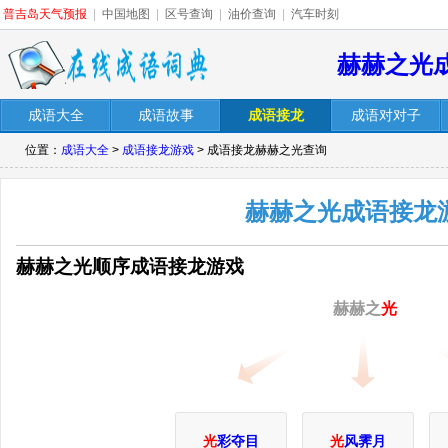
普吉岛天气预报
|
中国地图
|
区号查询
|
油价查询
|
汽车时刻
赫赫之光
成语大全
成语故事
成语接龙
成语对对子
位置：
成语大全
>
成语接龙游戏
> 成语接龙赫赫之光查询
赫赫之光成语接龙
赫赫之光顺序成语接龙游戏
赫赫之
光
光
彩夺目
光
风霁月