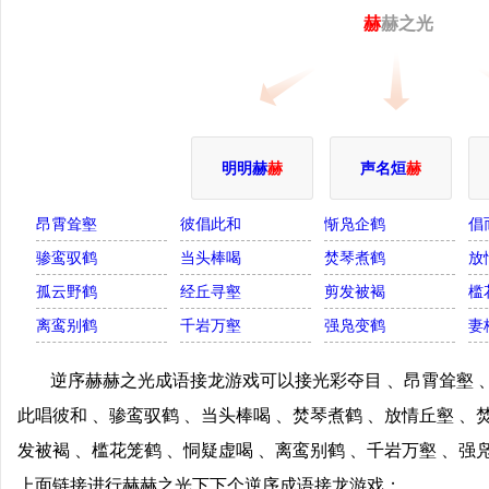
赫
赫之光
明明赫
赫
声名烜
赫
昂霄耸壑
彼倡此和
惭凫企鹤
倡
骖鸾驭鹤
当头棒喝
焚琴煮鹤
放
孤云野鹤
经丘寻壑
剪发被褐
槛
离鸾别鹤
千岩万壑
强凫变鹤
妻
逆序赫赫之光成语接龙游戏可以接光彩夺目 、昂霄耸壑 、
此唱彼和 、骖鸾驭鹤 、当头棒喝 、焚琴煮鹤 、放情丘壑 、
发被褐 、槛花笼鹤 、恫疑虚喝 、离鸾别鹤 、千岩万壑 、强
上面链接进行赫赫之光下下个逆序成语接龙游戏；