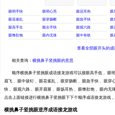
眼明手快
眼明心亮
眼花耳热
眼
眼花雀乱
眼穿肠断
眼急手快
眼
眼高手生
眼尖手快
眼观六路
眼
眼馋肚饱
眼内无珠
眼中有铁
眼
查看全部眼开头的成
相关查询：
横挑鼻子竖挑眼的意思
顺序横挑鼻子竖挑眼成语接龙游戏可以接眼高手低 、眼明
眉飞 、眼中拔钉 、眼花雀乱 、眼穿肠断 、眼急手快 、眼穿
快 、眼观六路 、眼开眉展 、眼饧耳热 、眼馋肚饱 、眼内无珠
点击上面链接进行横挑鼻子竖挑眼下下个顺序成语接龙游戏，
横挑鼻子竖挑眼逆序成语接龙游戏