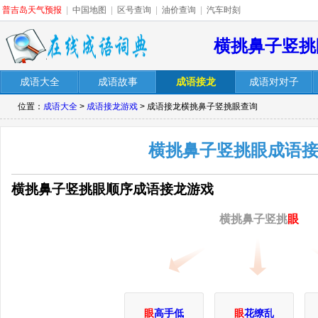
普吉岛天气预报
|
中国地图
|
区号查询
|
油价查询
|
汽车时刻
横挑鼻子竖挑
成语大全
成语故事
成语接龙
成语对对子
位置：
成语大全
>
成语接龙游戏
> 成语接龙横挑鼻子竖挑眼查询
横挑鼻子竖挑眼成语
横挑鼻子竖挑眼顺序成语接龙游戏
横挑鼻子竖挑
眼
眼
高手低
眼
花缭乱