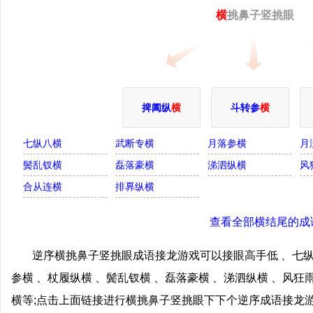
横
挑鼻子竖挑眼
捭阖纵
横
斗转参
横
七纵八横
武断专横
月落参横
月
鬓乱钗横
磊落豪横
涕泗纵横
风
合从连横
排奡纵横
查看全部横结尾的成
逆序横挑鼻子竖挑眼成语接龙游戏可以接眼高手低 、七纵
参横 、杖履纵横 、鬓乱钗横 、磊落豪横 、涕泗纵横 、风狂
横等;点击上面链接进行横挑鼻子竖挑眼下下个逆序成语接龙