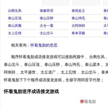
台阁生风
泰极而否
泰然处之
泰
泰山压顶
泰山压卵
泰山鸿毛
泰
泰山其颓
太仓一粟
太阿倒持
太
太上忘情
太山北斗
泰来否极
泰
相关查询：
怀着鬼胎的意思
顺序怀着鬼胎成语接龙游戏可以接胎死腹中 、台阁生风 、
泰山北斗 、泰山压顶 、泰山压卵 、泰山鸿毛 、泰山梁木 、
阿倒持 、太平盛世 、太丘道广 、太上忘情 、太山北斗 、泰
怀着鬼胎下下个顺序成语接龙游戏，生僻字用同音字代替；
怀着鬼胎逆序成语接龙游戏
怀
着鬼胎