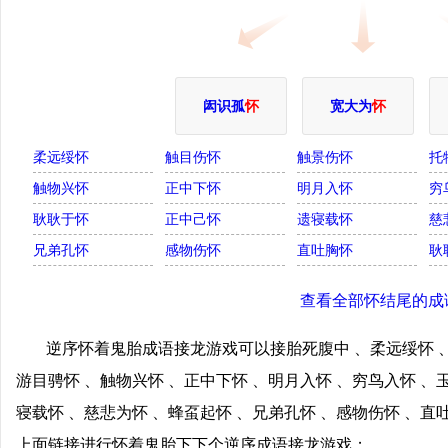
闳识孤
怀
宽大为
怀
柔远绥怀
触目伤怀
触景伤怀
托
触物兴怀
正中下怀
明月入怀
穷
耿耿于怀
正中己怀
遗寝载怀
慈
兄弟孔怀
感物伤怀
直吐胸怀
耿
查看全部怀结尾的成
逆序怀着鬼胎成语接龙游戏可以接胎死腹中 、柔远绥怀 、
游目骋怀 、触物兴怀 、正中下怀 、明月入怀 、穷鸟入怀 、
寝载怀 、慈悲为怀 、蜂虿起怀 、兄弟孔怀 、感物伤怀 、直
上面链接进行怀着鬼胎下下个逆序成语接龙游戏；