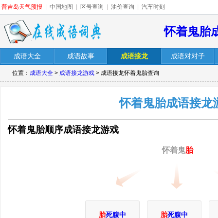
普吉岛天气预报
|
中国地图
|
区号查询
|
油价查询
|
汽车时刻
怀着鬼胎
成语大全
成语故事
成语接龙
成语对对子
位置：
成语大全
>
成语接龙游戏
> 成语接龙怀着鬼胎查询
怀着鬼胎成语接龙
怀着鬼胎顺序成语接龙游戏
怀着鬼
胎
胎
死腹中
胎
死腹中