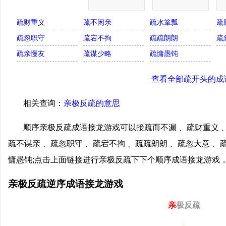
疏财重义
疏不闲亲
疏水箪瓢
疏
疏忽职守
疏宕不拘
疏疏朗朗
疏
疏亲慢友
疏谋少略
疏慵愚钝
查看全部疏开头的成
相关查询：
亲极反疏的意思
顺序亲极反疏成语接龙游戏可以接疏而不漏 、疏财重义 、
疏不谋亲 、疏忽职守 、疏宕不拘 、疏疏朗朗 、疏忽大意 、
慵愚钝;点击上面链接进行亲极反疏下下个顺序成语接龙游戏
亲极反疏逆序成语接龙游戏
亲
极反疏