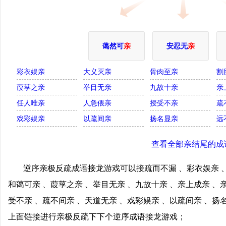
蔼然可
亲
安忍无
亲
彩衣娱亲
大义灭亲
骨肉至亲
割
葭莩之亲
举目无亲
九故十亲
亲
任人唯亲
人急偎亲
授受不亲
疏
戏彩娱亲
以疏间亲
扬名显亲
远
查看全部亲结尾的成
逆序亲极反疏成语接龙游戏可以接疏而不漏 、彩衣娱亲 、
和蔼可亲 、葭莩之亲 、举目无亲 、九故十亲 、亲上成亲 、
受不亲 、疏不间亲 、天道无亲 、戏彩娱亲 、以疏间亲 、扬
上面链接进行亲极反疏下下个逆序成语接龙游戏；