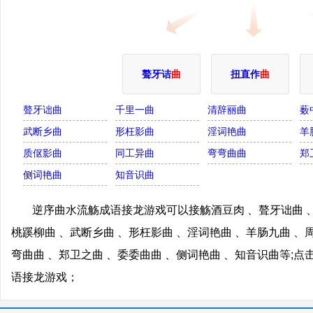
聱牙诘
曲
扭直作
曲
聱牙诎曲
千里一曲
清辞丽曲
薮
武断乡曲
形枉影曲
淫词艳曲
羊
质伛影曲
同工异曲
弯弯曲曲
郑
侧词艳曲
知音识曲
逆序曲水流觞成语接龙游戏可以接觞酒豆肉 、聱牙诎曲 、
桃蹊柳曲 、武断乡曲 、形枉影曲 、淫词艳曲 、羊肠九曲 、
弯曲曲 、郑卫之曲 、委委曲曲 、侧词艳曲 、知音识曲等;
语接龙游戏；