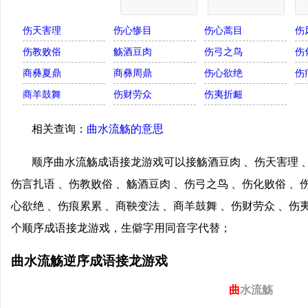
伤天害理
伤心惨目
伤心蒿目
伤
伤教败俗
觞酒豆肉
伤弓之鸟
伤
商彝夏鼎
商彝周鼎
伤心欲绝
伤
商羊鼓舞
伤财劳众
伤夷折衄
相关查询：
曲水流觞的意思
顺序曲水流觞成语接龙游戏可以接觞酒豆肉 、伤天害理 、
伤言扎语 、伤教败俗 、觞酒豆肉 、伤弓之鸟 、伤化败俗 、
心欲绝 、伤痕累累 、商鞅变法 、商羊鼓舞 、伤财劳众 、
个顺序成语接龙游戏，生僻字用同音字代替；
曲水流觞逆序成语接龙游戏
曲
水流觞