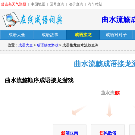
普吉岛天气预报
|
中国地图
|
区号查询
|
油价查询
|
汽车时刻
曲水流觞
成语大全
成语故事
成语接龙
成语对对子
位置：
成语大全
>
成语接龙游戏
> 成语接龙曲水流觞查询
曲水流觞成语接龙
曲水流觞顺序成语接龙游戏
曲水流
觞
觞
酒豆肉
伤
风败俗