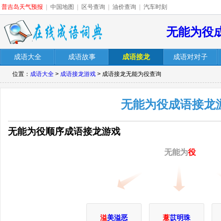
普吉岛天气预报
|
中国地图
|
区号查询
|
油价查询
|
汽车时刻
无能为役
成语大全
成语故事
成语接龙
成语对对子
位置：
成语大全
>
成语接龙游戏
> 成语接龙无能为役查询
无能为役成语接龙
无能为役顺序成语接龙游戏
无能为
役
溢
美溢恶
薏
苡明珠