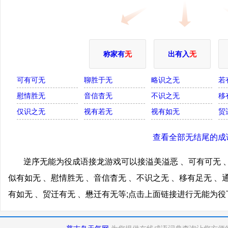
称家有
无
出有入
无
可有可无
聊胜于无
略识之无
若
慰情胜无
音信杳无
不识之无
移
仅识之无
视有若无
视有如无
贸
查看全部无结尾的成
逆序无能为役成语接龙游戏可以接溢美溢恶 、可有可无 、
似有如无 、慰情胜无 、音信杳无 、不识之无 、移有足无 、
有如无 、贸迁有无 、懋迁有无等;点击上面链接进行无能为