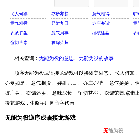
弋人何篡
亦步亦趋
意气相得
驿
意气相投
羿射九日
亦庄亦谐
意
衣被群生
意气用事
挹彼注兹
衣
谊切苔岑
衣锦荣归
相关查询：
无能为役的意思
、
无能为役的故事
顺序无能为役成语接龙游戏可以接溢美溢恶 、弋人何篡 、
亦复如是 、意气相投 、羿射九日 、亦庄亦谐 、意气扬扬 、
彼注兹 、衣锦还乡 、意味深长 、谊切苔岑 、衣锦荣归;点
接龙游戏，生僻字用同音字代替；
无能为役逆序成语接龙游戏
无
能为役