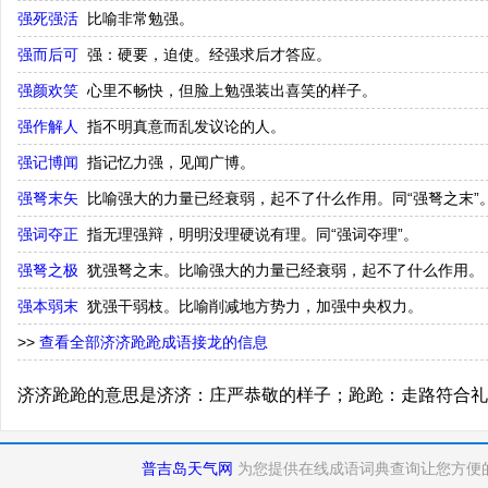
强死强活
比喻非常勉强。
强而后可
强：硬要，迫使。经强求后才答应。
强颜欢笑
心里不畅快，但脸上勉强装出喜笑的样子。
强作解人
指不明真意而乱发议论的人。
强记博闻
指记忆力强，见闻广博。
强弩末矢
比喻强大的力量已经衰弱，起不了什么作用。同“强弩之末”
强词夺正
指无理强辩，明明没理硬说有理。同“强词夺理”。
强弩之极
犹强弩之末。比喻强大的力量已经衰弱，起不了什么作用。
强本弱末
犹强干弱枝。比喻削减地方势力，加强中央权力。
>>
查看全部济济跄跄成语接龙的信息
济济跄跄的意思是济济：庄严恭敬的样子；跄跄：走路符合礼
普吉岛天气网
为您提供在线成语词典查询让您方便