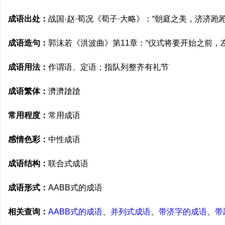
成语出处：
战国·赵·荀况《荀子·大略》：“朝庭之美，济济跄跄
成语造句：
郭沫若《洪波曲》第11章：“仪式将要开始之前，
成语用法：
作谓语、定语；指队列整齐有礼节
成语繁体：
濟濟蹌蹌
常用程度：
常用成语
感情色彩：
中性成语
成语结构：
联合式成语
成语形式：
AABB式的成语
相关查询：
AABB式的成语
、
并列式成语
、
带济字的成语
、
带