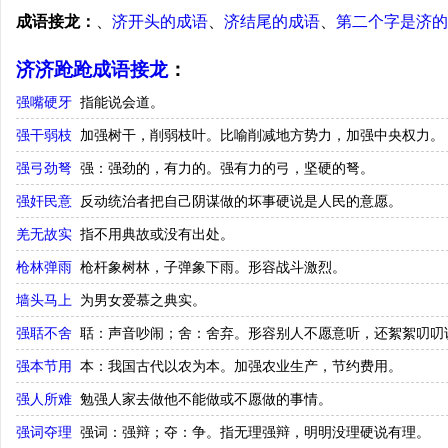
成语接龙：
、
济开头的成语
、
济结尾的成语
、
第二个字是济的
济济跄跄成语接龙
：
强嘴硬牙
指能说会道。
强干弱枝
加强树干，削弱枝叶。比喻削减地方势力，加强中央权力。
强弓劲弩
强：强劲的，有力的。强有力的弓，坚硬的弩。
强奸民意
反动统治者把自己阴谋做的坏事硬说是人民的意愿。
羌无故实
指不用典故或没有出处。
枪林弹雨
枪杆象树林，子弹象下雨。形容战斗激烈。
墙头马上
为男女爱慕之典实。
强聒不舍
聒：声音吵闹；舍：舍弃。形容别人不愿意听，还絮絮叨叨
强本节用
本：我国古代以农为本。加强农业生产，节约费用。
强人所难
勉强人家去做他不能做或不愿做的事情。
强词夺理
强词：强辩；夺：争。指无理强辩，明明没理硬说有理。