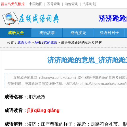
普吉岛天气预报
|
中国地图
|
区号查询
|
油价查询
|
汽车时刻
济济跄跄
成语大全
成语故事
成语接龙
成语对对子
位置：
成语大全
>
AABB式的成语
> 成语济济跄跄的意思及详解
济济跄跄的意思_济济跄跄
在线成语词典网（chengyu.uphuket.com）提供成语济济跄跄的意
英语翻译、济济跄跄造句等详细信息。访问地址：http://chengyu.uphuket.com/jijiqi
成语名称：
济济跄跄
成语读音：
jǐ jǐ qiàng qiàng
成语解释：
济济：庄严恭敬的样子；跄跄：走路符合礼节。形