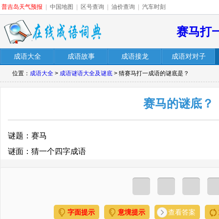
普吉岛天气预报
|
中国地图
|
区号查询
|
油价查询
|
汽车时刻
赛马打
成语大全
成语故事
成语接龙
成语对对子
位置：
成语大全
>
成语谜语大全及谜底
> 猜赛马打一成语的谜底是？
赛马的谜底？
谜题：赛马
谜面：猜一个四字成语
字面提示
意境提示
查看答案