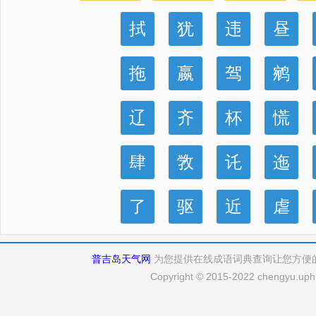
拭
犹
违
昼
拖
嬴
驾
鹓
辽
齐
杯
慌
肆
敩
讬
迤
了
驱
近
虐
普吉岛天气网
为您提供在线成语词典查询让您方便
Copyright © 2015-2022 chengyu.uphu