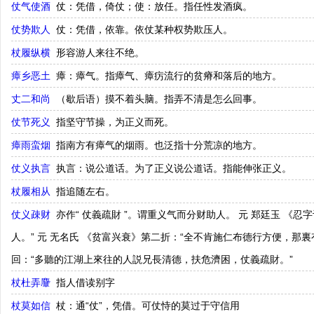
仗气使酒
仗：凭借，倚仗；使：放任。指任性发酒疯。
仗势欺人
仗：凭借，依靠。依仗某种权势欺压人。
杖履纵横
形容游人来往不绝。
瘴乡恶土
瘴：瘴气。指瘴气、瘴疠流行的贫瘠和落后的地方。
丈二和尚
（歇后语）摸不着头脑。指弄不清是怎么回事。
仗节死义
指坚守节操，为正义而死。
瘴雨蛮烟
指南方有瘴气的烟雨。也泛指十分荒凉的地方。
仗义执言
执言：说公道话。为了正义说公道话。指能伸张正义。
杖履相从
指追随左右。
仗义疎财
亦作“ 仗義疏財 ”。谓重义气而分财助人。 元 郑廷玉 《
人。” 元 无名氏 《贫富兴衰》第二折：“全不肯施仁布德行方便，那
回：“多聽的江湖上來往的人説兄長清德，扶危濟困，仗義疏財。”
杖杜弄麞
指人借读别字
杖莫如信
杖：通“仗”，凭借。可仗恃的莫过于守信用