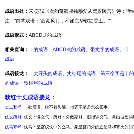
成语出处：
宋·苏轼《次韵蒋颖叔钱穆父从驾景陵宫》诗：“半
注：“前辈戏语：‘西湖风月，不如京华软红香土。’”
成语形式：
ABCD式的成语
相关查询：
十的成语
、
ABCD式的成语
、
带丈字的成语
、
带十
成语
成语接龙：
、
丈开头的成语
、
丈结尾的成语
、
第三个字是十的
的成语
、
软结尾的成语
软红十丈成语接龙
：
丈二和尚
（歇后语）摸不着头脑。指弄不清是怎么回事。
仗义疏财
仗义：讲义气；疏财：分散家财。旧指讲义气，拿出自己的
仗马寒蝉
仗马：皇宫仪仗中的立马。象皇宫门外的立仗马和寒天的知