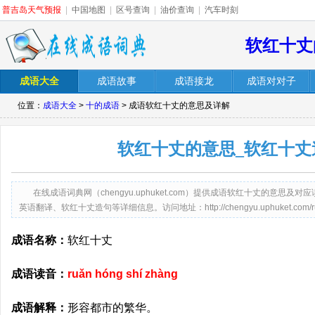
普吉岛天气预报
|
中国地图
|
区号查询
|
油价查询
|
汽车时刻
软红十丈
成语大全
成语故事
成语接龙
成语对对子
位置：
成语大全
>
十的成语
> 成语软红十丈的意思及详解
软红十丈的意思_软红十丈
在线成语词典网（chengyu.uphuket.com）提供成语软红十丈的意
英语翻译、软红十丈造句等详细信息。访问地址：http://chengyu.uphuket.com/ruanh
成语名称：
软红十丈
成语读音：
ruǎn hóng shí zhàng
成语解释：
形容都市的繁华。