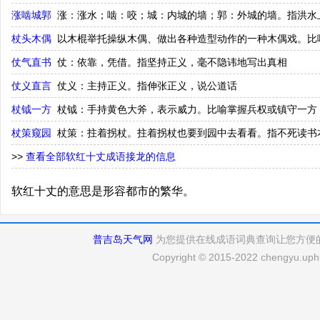
涨啮城郭
涨：涨水；啮：咬；城：内城的墙；郭：外城的墙。指洪水
杖头木偶
以木棍举托操纵木偶、做出各种造型动作的一种木偶戏。比
仗气直书
仗：依靠，凭借。指坚持正义，毫不隐讳地写出真相
仗义直言
仗义：主持正义。指伸张正义，说公道话
杖钺一方
杖钺：手持黄色大斧，表示威力。比喻掌握兵权或镇守一方
杖策窥园
杖策：拄着拐杖。拄着拐杖也要到园中去看看。指不死读书
>>
查看全部软红十丈成语接龙的信息
软红十丈的意思是形容都市的繁华。
普吉岛天气网
为您提供在线成语词典查询让您方便
Copyright © 2015-2022 chengyu.uphu