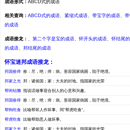
成语形式：
ABCD式的成语
相关查询：
ABCD式的成语
、
紧缩式成语
、
带宝字的成语
、
带
的成语
成语接龙：
、
第二个字是宝的成语
、
怀开头的成语
、
怀结尾的
的成语
、
邦结尾的成语
怀宝迷邦成语接龙
：
邦国殄瘁
殄：尽，绝；瘁：病。形容国家病困，陷于绝境。
邦家之光
邦：诸侯国；家：大夫的封地。指国家的光荣
帮闲钻懒
指说话做事迎合别人的心意和兴趣。
邦国殄瘁
殄：尽，绝；瘁：病。形容国家病困，陷于绝境。
帮狗吃食
比喻帮坏人作坏事。同“帮虎吃食”。
帮虎吃食
比喻帮助恶人做坏事。
邦家之光
邦：诸侯国；家：大夫的封地。指国家的光荣