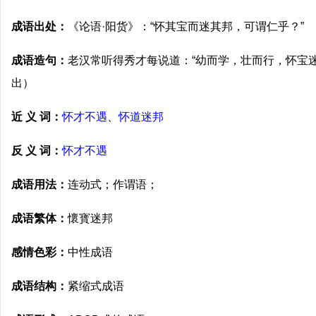
成语出处：
《论语·阳货》：“怀其宝而迷其邦，可谓仁乎？”
成语造句：
老汉常听得秀才每说道：“幼而学，壮而行，怀宝
出）
近 义 词：
怀才不遇
、
怀道迷邦
反 义 词：
怀才不遇
成语用法：
连动式；作谓语；
成语繁体：
懷寳迷邦
感情色彩：
中性成语
成语结构：
紧缩式成语