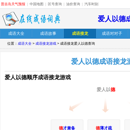
普吉岛天气预报
|
中国地图
|
区号查询
|
油价查询
|
汽车时刻
爱人以德
成语大全
成语故事
成语接龙
成语对对子
位置：
成语大全
>
成语接龙游戏
> 成语接龙爱人以德查询
爱人以德成语接龙
爱人以德顺序成语接龙游戏
爱人以
德
德
才兼备
德
薄才疏