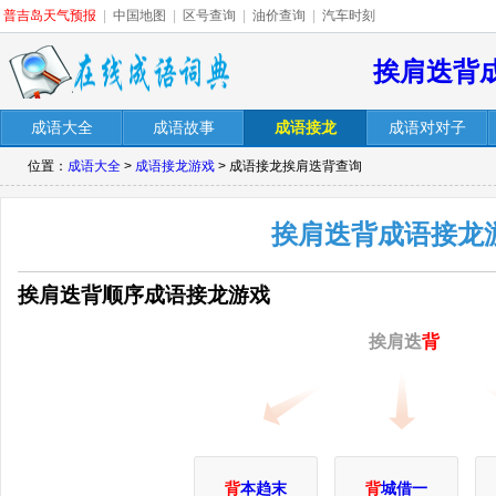
普吉岛天气预报
|
中国地图
|
区号查询
|
油价查询
|
汽车时刻
挨肩迭背
成语大全
成语故事
成语接龙
成语对对子
位置：
成语大全
>
成语接龙游戏
> 成语接龙挨肩迭背查询
挨肩迭背成语接龙
挨肩迭背顺序成语接龙游戏
挨肩迭
背
背
本趋末
背
城借一