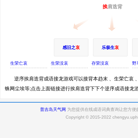
挨
肩迭背
感旧之
哀
乐极生
哀
生荣亡哀
生荣没哀
存荣没哀
野
逆序挨肩迭背成语接龙游戏可以接背本趋末 、生荣亡哀 、
蛛网尘埃等;点击上面链接进行挨肩迭背下下个逆序成语接龙
普吉岛天气网
为您提供在线成语词典查询让您方便
Copyright © 2015-2022 chengyu.uphu