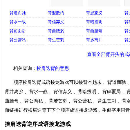
背道而驰
背盟败约
背恩忘义
背
背水一战
背信弃义
背暗投明
背
背前面后
背曲腰躬
背曲腰弯
背
背公营私
背生芒刺
背乡离井
背
查看全部背开头的成
相关查询：
挨肩迭背的意思
顺序挨肩迭背成语接龙游戏可以接背本趋末 、背道而驰 、
背井离乡 、背水一战 、背信弃义 、背暗投明 、背碑覆局 、
曲腰弯 、背公向私 、背若芒刺 、背公营私 、背生芒刺 、背
面链接进行挨肩迭背下下个顺序成语接龙游戏，生僻字用同音
挨肩迭背逆序成语接龙游戏