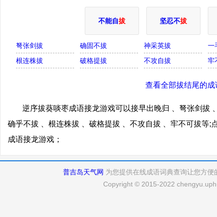
不能自
拔
坚忍不
拔
弩张剑拔
确固不拔
神采英拔
一
根连株拔
破格提拔
不攻自拔
牢
查看全部拔结尾的成
逆序拔葵啖枣成语接龙游戏可以接早出晚归 、弩张剑拔 、
确乎不拔 、根连株拔 、破格提拔 、不攻自拔 、牢不可拔等
成语接龙游戏；
普吉岛天气网
为您提供在线成语词典查询让您方便
Copyright © 2015-2022 chengyu.uphu