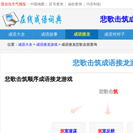
普吉岛天气预报
|
中国地图
|
区号查询
|
油价查询
|
汽车时刻
悲歌击筑
成语大全
成语故事
成语接龙
成语对对子
位置：
成语大全
>
成语接龙游戏
> 成语接龙悲歌击筑查询
悲歌击筑成语接龙
悲歌击筑顺序成语接龙游戏
悲歌击
筑
筑
室道谋
筑
室反耕