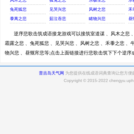
风木之悲
狐兔之悲
乐极生悲
乐
兔死狐悲
见哭兴悲
风树之悲
禾
黍离之悲
茹泣吞悲
睹物兴悲
昼
逆序悲歌击筑成语接龙游戏可以接筑室道谋 、风木之悲 、
霜露之悲 、兔死狐悲 、见哭兴悲 、风树之悲 、禾黍之悲 、
物兴悲 、昼慨宵悲等;点击上面链接进行悲歌击筑下下个逆序
普吉岛天气网
为您提供在线成语词典查询让您方便
Copyright © 2015-2022 chengyu.uphu