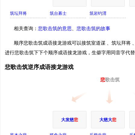
筑坛拜将
筑台募士
筑岩钓渭
相关查询：
悲歌击筑的意思
、
悲歌击筑的故事
顺序悲歌击筑成语接龙游戏可以接筑室道谋 、筑坛拜将 
进行悲歌击筑下下个顺序成语接龙游戏，生僻字用同音字代替
悲歌击筑逆序成语接龙游戏
悲
歌击筑
大发慈
悲
大慈大
悲