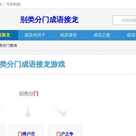
询
|
汽车时刻
别类分门成语接龙
语接龙
成语对对子
成语谜语
成语之最
成语
别类分门查询
类分门成语接龙游戏
别类分
门
门
殚户尽
门
户之争