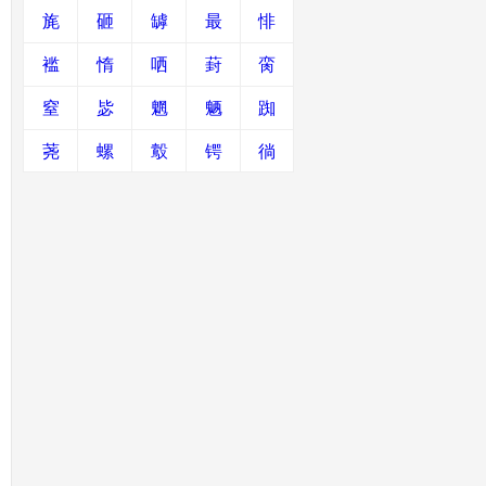
旄
砸
罅
最
悱
褴
惰
哂
葑
脔
窒
毖
魍
魉
踟
荛
螺
鷇
锷
徜