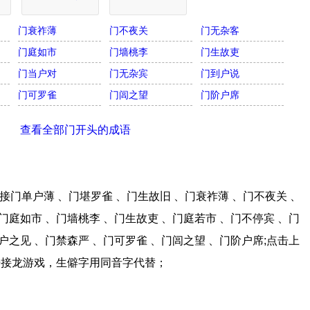
门衰祚薄
门不夜关
门无杂客
门庭如市
门墙桃李
门生故吏
门当户对
门无杂宾
门到户说
门可罗雀
门闾之望
门阶户席
查看全部门开头的成语
门单户薄 、门堪罗雀 、门生故旧 、门衰祚薄 、门不夜关 、
门庭如市 、门墙桃李 、门生故吏 、门庭若市 、门不停宾 、门
户之见 、门禁森严 、门可罗雀 、门闾之望 、门阶户席;点击上
语接龙游戏，生僻字用同音字代替；