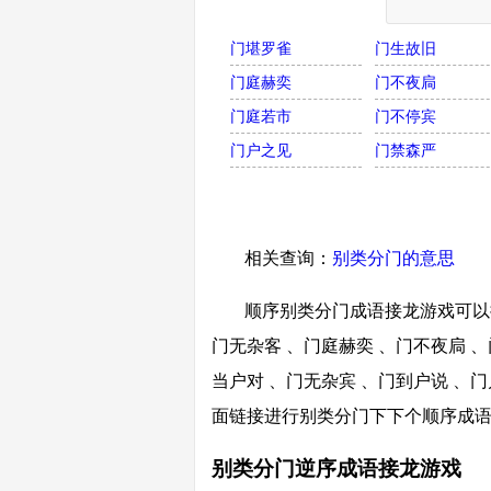
门堪罗雀
门生故旧
门庭赫奕
门不夜扃
门庭若市
门不停宾
门户之见
门禁森严
相关查询：
别类分门的意思
顺序别类分门成语接龙游戏可以接
门无杂客 、门庭赫奕 、门不夜扃 、
当户对 、门无杂宾 、门到户说 、门
面链接进行别类分门下下个顺序成
别类分门逆序成语接龙游戏