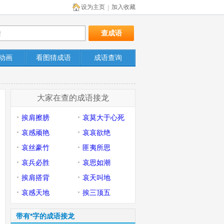
设为主页
加入收藏
|
动画
看图猜成语
成语查询
大家在查的成语接龙
挨肩擦膀
哀莫大于心死
哀感顽艳
哀哀欲绝
哀丝豪竹
匪夷所思
哀兵必胜
哀思如潮
挨肩搭背
哀天叫地
哀感天地
挨三顶五
带有*字的成语接龙