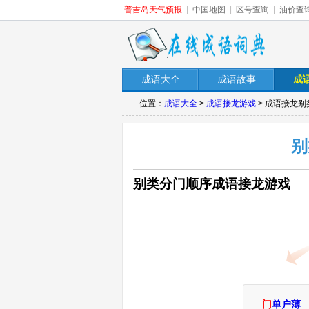
普吉岛天气预报
|
中国地图
|
区号查询
|
油价查
成语大全
成语故事
成
位置：
成语大全
>
成语接龙游戏
> 成语接龙
别
别类分门顺序成语接龙游戏
门
单户薄