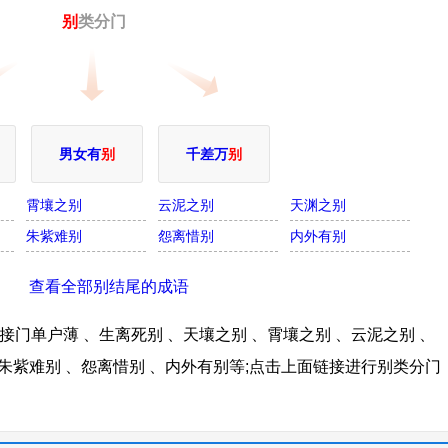
别
类分门
男女有
别
千差万
别
霄壤之别
云泥之别
天渊之别
朱紫难别
怨离惜别
内外有别
查看全部别结尾的成语
门单户薄 、生离死别 、天壤之别 、霄壤之别 、云泥之别 、
、朱紫难别 、怨离惜别 、内外有别等;点击上面链接进行别类分门