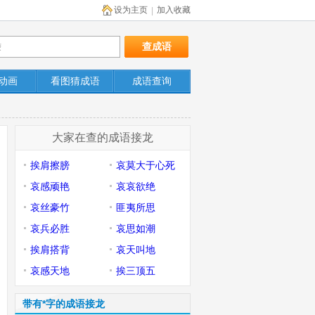
设为主页
加入收藏
|
动画
看图猜成语
成语查询
大家在查的成语接龙
挨肩擦膀
哀莫大于心死
哀感顽艳
哀哀欲绝
哀丝豪竹
匪夷所思
哀兵必胜
哀思如潮
挨肩搭背
哀天叫地
哀感天地
挨三顶五
带有*字的成语接龙