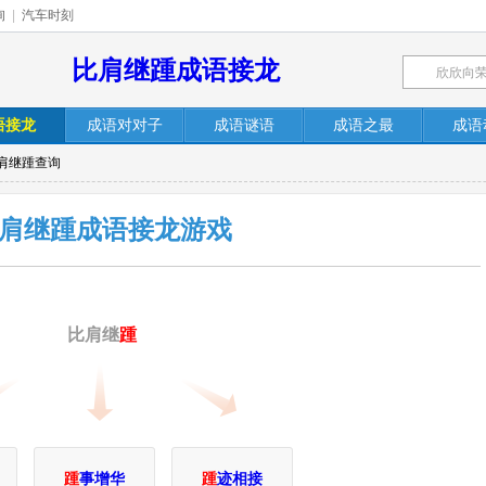
询
|
汽车时刻
比肩继踵成语接龙
语接龙
成语对对子
成语谜语
成语之最
成语
比肩继踵查询
肩继踵成语接龙游戏
比肩继
踵
踵
事增华
踵
迹相接