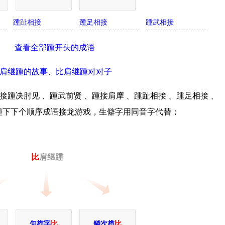
踵趾相接
踵足相接
踵武相接
查看全部踵开头的成语
肩继踵的故事
、
比肩继踵对对子
踵决肘见 、踵武前贤 、踵接肩摩 、踵趾相接 、踵足相接 、
踵下下个顺序成语接龙游戏，生僻字用同音字代替；
比
肩继踵
句栉字
比
鳞次栉
比