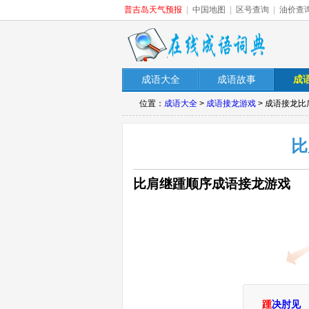
普吉岛天气预报
|
中国地图
|
区号查询
|
油价查
成语大全
成语故事
成
位置：
成语大全
>
成语接龙游戏
> 成语接龙
比
比肩继踵顺序成语接龙游戏
踵
决肘见