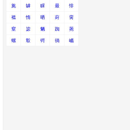
旄
罅
睬
最
悱
褴
惰
哂
葑
脔
窒
毖
魉
踟
荛
螺
鷇
锷
徜
巇