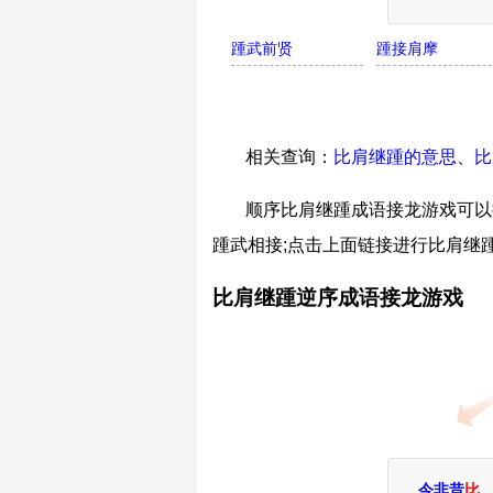
踵武前贤
踵接肩摩
相关查询：
比肩继踵的意思
、
比
顺序比肩继踵成语接龙游戏可以接
踵武相接;点击上面链接进行比肩继
比肩继踵逆序成语接龙游戏
今非昔
比