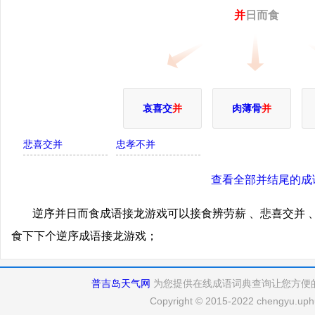
并
日而食
哀喜交
并
肉薄骨
并
悲喜交并
忠孝不并
查看全部并结尾的成
逆序并日而食成语接龙游戏可以接食辨劳薪 、悲喜交并 
食下下个逆序成语接龙游戏；
普吉岛天气网
为您提供在线成语词典查询让您方便
Copyright © 2015-2022 chengyu.uphu