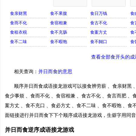
食亲财黑
食不果腹
食日万钱
食
食而不化
食宿相兼
食古不化
食
食租衣税
食不充肠
食案方丈
食
食不二味
食不暇饱
食不餬口
食
查看全部食开头的成
相关查询：
并日而食的意思
顺序并日而食成语接龙游戏可以接食辨劳薪 、食亲财黑 、
食少事烦 、食而不化 、食宿相兼 、食古不化 、食言而肥 、
案方丈 、食不充口 、食必方丈 、食不二味 、食不暇饱 、食
面链接进行并日而食下下个顺序成语接龙游戏，生僻字用同音
并日而食逆序成语接龙游戏