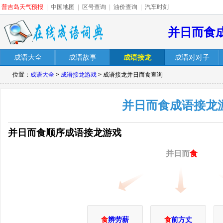
普吉岛天气预报
|
中国地图
|
区号查询
|
油价查询
|
汽车时刻
并日而食
成语大全
成语故事
成语接龙
成语对对子
位置：
成语大全
>
成语接龙游戏
> 成语接龙并日而食查询
并日而食成语接龙
并日而食顺序成语接龙游戏
并日而
食
食
辨劳薪
食
前方丈