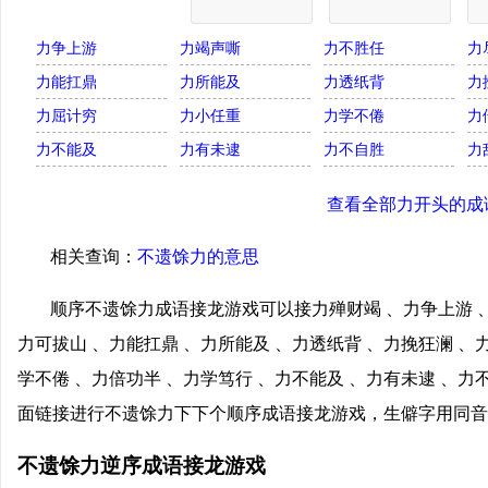
力争上游
力竭声嘶
力不胜任
力
力能扛鼎
力所能及
力透纸背
力
力屈计穷
力小任重
力学不倦
力
力不能及
力有未逮
力不自胜
力
查看全部力开头的成
相关查询：
不遗馀力的意思
顺序不遗馀力成语接龙游戏可以接力殚财竭 、力争上游 、
力可拔山 、力能扛鼎 、力所能及 、力透纸背 、力挽狂澜 、
学不倦 、力倍功半 、力学笃行 、力不能及 、力有未逮 、力
面链接进行不遗馀力下下个顺序成语接龙游戏，生僻字用同音
不遗馀力逆序成语接龙游戏