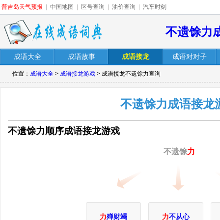
普吉岛天气预报
|
中国地图
|
区号查询
|
油价查询
|
汽车时刻
不遗馀力
成语大全
成语故事
成语接龙
成语对对子
位置：
成语大全
>
成语接龙游戏
> 成语接龙不遗馀力查询
不遗馀力成语接龙
不遗馀力顺序成语接龙游戏
不遗馀
力
力
殚财竭
力
不从心