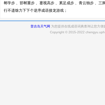
郸学步 、邯郸重步 、蹇视高步 、累足成步 、青云独步 、三
行不遗馀力下下个逆序成语接龙游戏；
普吉岛天气网
为您提供在线成语词典查询让您方便
Copyright © 2015-2022 chengyu.uphu