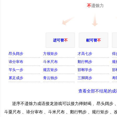
不
遗馀力
进可替
不
献可替
不
昂头阔步
方领矩步
才高七步
得
谛分审布
斗米尺布
鹅行鸭步
规
竿头一步
规言矩步
邯郸学步
邯
累足成步
青云独步
三脚两步
寿
查看全部不结尾的成
逆序不遗馀力成语接龙游戏可以接力殚财竭 、昂头阔步 、
斗粟尺布 、谛分审布 、斗米尺布 、鹅行鸭步 、规行矩步 、