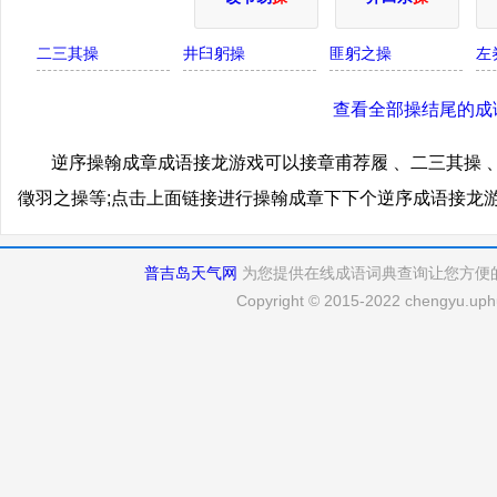
二三其操
井臼躬操
匪躬之操
左
查看全部操结尾的成
逆序操翰成章成语接龙游戏可以接章甫荐履 、二三其操 、
徵羽之操等;点击上面链接进行操翰成章下下个逆序成语接龙
普吉岛天气网
为您提供在线成语词典查询让您方便
Copyright © 2015-2022 chengyu.uphu