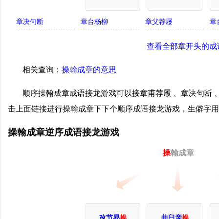
章决句断
章台杨柳
章父荐屦
章
查看全部章开头的成
相关查询：
操翰成章的意思
顺序操翰成章成语接龙游戏可以接章甫荐履 、章决句断 、
击上面链接进行操翰成章下下个顺序成语接龙游戏，生僻字用
操翰成章逆序成语接龙游戏
操
翰成章
改节易
操
井臼亲
操