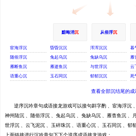
黯晦消
沉
从俗浮
沉
宦海浮沉
昏昏沉沉
浑浑沉沉
暮
随俗浮沉
兔起乌沉
兔缺乌沉
雁
雁断鱼沉
雁逝鱼沉
与世浮沉
云
语重心沉
玉石同沉
郁郁沉沉
死
查看全部沉结尾的成
逆序沉吟章句成语接龙游戏可以接句斟字酌 、宦海浮沉 、
神州陆沉 、随俗浮沉 、兔起乌沉 、兔缺乌沉 、雁杳鱼沉 、
世浮沉 、云飞泥沉 、玉碎珠沉 、语重心沉 、玉石同沉 、郁
上面链接进行沉吟章句下下个逆序成语接龙游戏；