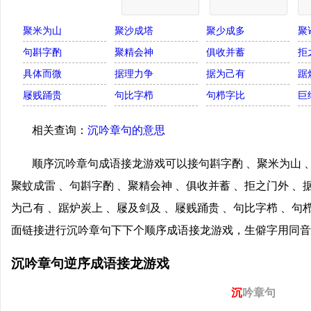
聚米为山
聚沙成塔
聚少成多
聚
句斟字酌
聚精会神
俱收并蓄
拒
具体而微
据理力争
据为己有
踞
屦贱踊贵
句比字栉
句栉字比
巨
相关查询：
沉吟章句的意思
顺序沉吟章句成语接龙游戏可以接句斟字酌 、聚米为山 、
聚蚊成雷 、句斟字酌 、聚精会神 、俱收并蓄 、拒之门外 、
为己有 、踞炉炭上 、屦及剑及 、屦贱踊贵 、句比字栉 、句
面链接进行沉吟章句下下个顺序成语接龙游戏，生僻字用同音
沉吟章句逆序成语接龙游戏
沉
吟章句