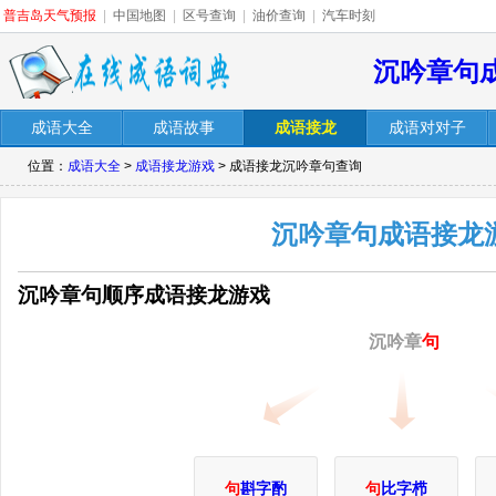
普吉岛天气预报
|
中国地图
|
区号查询
|
油价查询
|
汽车时刻
沉吟章句
成语大全
成语故事
成语接龙
成语对对子
位置：
成语大全
>
成语接龙游戏
> 成语接龙沉吟章句查询
沉吟章句成语接龙
沉吟章句顺序成语接龙游戏
沉吟章
句
句
斟字酌
句
比字栉