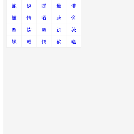
旄
罅
睬
最
悱
褴
惰
哂
葑
脔
窒
毖
魉
踟
荛
螺
鷇
锷
徜
巇