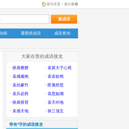
设为主页
加入收藏
|
动画
看图猜成语
成语查询
大家在查的成语接龙
挨肩擦膀
哀莫大于心死
哀感顽艳
哀哀欲绝
哀丝豪竹
匪夷所思
哀兵必胜
哀思如潮
挨肩搭背
哀天叫地
哀感天地
挨三顶五
带有*字的成语接龙