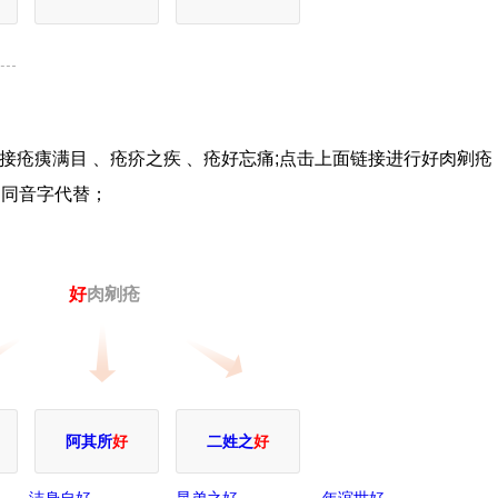
接疮痍满目 、疮疥之疾 、疮好忘痛;点击上面链接进行好肉剜疮
用同音字代替；
好
肉剜疮
阿其所
好
二姓之
好