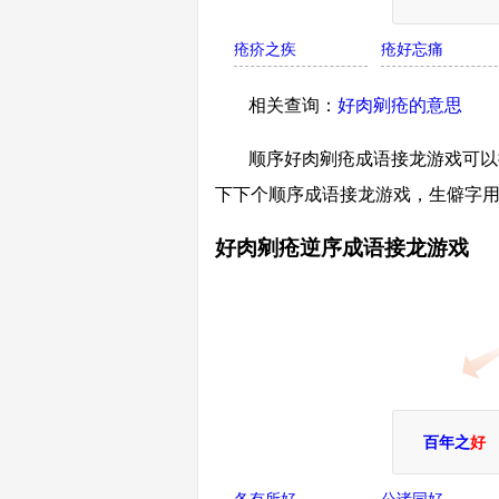
疮疥之疾
疮好忘痛
相关查询：
好肉剜疮的意思
顺序好肉剜疮成语接龙游戏可以
下下个顺序成语接龙游戏，生僻字
好肉剜疮逆序成语接龙游戏
百年之
好