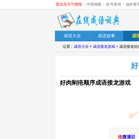
普吉岛天气预报
|
中国地图
|
区号查询
|
油价查
成语大全
成语故事
成
位置：
成语大全
>
成语接龙游戏
> 成语接龙
好
好肉剜疮顺序成语接龙游戏
疮
痍满目