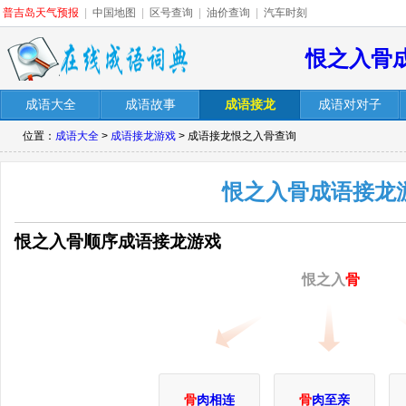
普吉岛天气预报
|
中国地图
|
区号查询
|
油价查询
|
汽车时刻
恨之入骨
成语大全
成语故事
成语接龙
成语对对子
位置：
成语大全
>
成语接龙游戏
> 成语接龙恨之入骨查询
恨之入骨成语接龙
恨之入骨顺序成语接龙游戏
恨之入
骨
骨
肉相连
骨
肉至亲