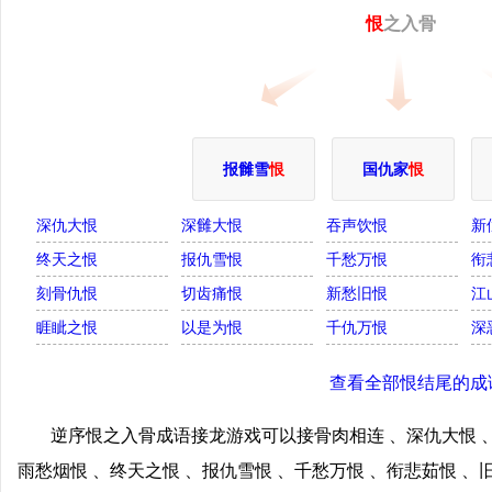
恨
之入骨
报雠雪
恨
国仇家
恨
深仇大恨
深雠大恨
吞声饮恨
新
终天之恨
报仇雪恨
千愁万恨
衔
刻骨仇恨
切齿痛恨
新愁旧恨
江
睚眦之恨
以是为恨
千仇万恨
深
查看全部恨结尾的成
逆序恨之入骨成语接龙游戏可以接骨肉相连 、深仇大恨 、
雨愁烟恨 、终天之恨 、报仇雪恨 、千愁万恨 、衔悲茹恨 、