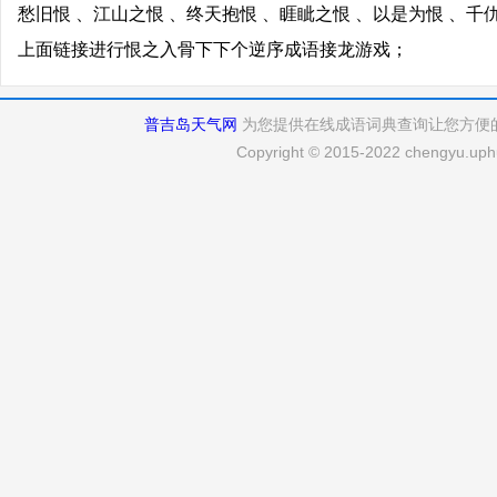
愁旧恨 、江山之恨 、终天抱恨 、睚眦之恨 、以是为恨 、千
上面链接进行恨之入骨下下个逆序成语接龙游戏；
普吉岛天气网
为您提供在线成语词典查询让您方便
Copyright © 2015-2022 chengyu.uphu