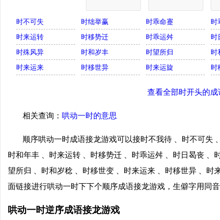
时不可失
时绌举赢
时乖命蹇
时
时来运转
时移势迁
时乖运舛
时
时殊风异
时和岁丰
时望所归
时
时来运来
时移世异
时来运旋
时
查看全部时开头的成
相关查询：
哄动一时的意思
顺序哄动一时成语接龙游戏可以接时不我待 、时不可失 、
时和年丰 、时来运转 、时移势迁 、时乖运舛 、时日曷丧 、
望所归 、时和岁稔 、时移世变 、时来运来 、时移世异 、时
面链接进行哄动一时下下个顺序成语接龙游戏，生僻字用同音
哄动一时逆序成语接龙游戏