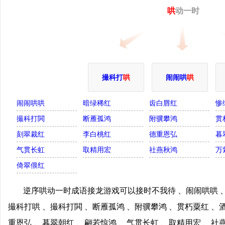
哄
动一时
撮科打
哄
闹闹哄
哄
闹闹哄哄
暗绿稀红
齿白唇红
惨
撮科打閧
断雁孤鸿
附骥攀鸿
贯
刻翠裁红
李白桃红
德重恩弘
暮
气贯长虹
取精用宏
社燕秋鸿
万
倚翠偎红
逆序哄动一时成语接龙游戏可以接时不我待 、闹闹哄哄 、
撮科打哄 、撮科打閧 、断雁孤鸿 、附骥攀鸿 、贯朽粟红 、
重恩弘 、暮翠朝红 、翩若惊鸿 、气贯长虹 、取精用宏 、社