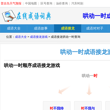
普吉岛天气预报
|
中国地图
|
区号查询
|
油价查询
|
汽车时刻
哄动一时
成语大全
成语故事
成语接龙
成语对对子
位置：
成语大全
>
成语接龙游戏
> 成语接龙哄动一时查询
哄动一时成语接龙
哄动一时顺序成语接龙游戏
哄动一
时
时
不我待
时
不我与