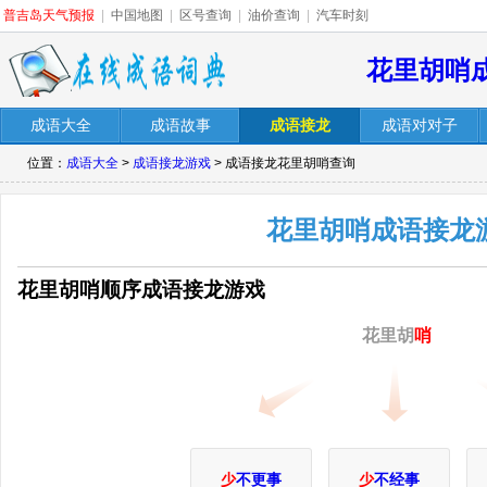
普吉岛天气预报
|
中国地图
|
区号查询
|
油价查询
|
汽车时刻
花里胡哨
成语大全
成语故事
成语接龙
成语对对子
位置：
成语大全
>
成语接龙游戏
> 成语接龙花里胡哨查询
花里胡哨成语接龙
花里胡哨顺序成语接龙游戏
花里胡
哨
少
不更事
少
不经事