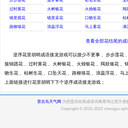
步步莲花
波罗奢花
彩笔生花
宠
过时黄花
火树银花
火烛银花
羯
镜里观花
镜里采花
口吻生花
枯
路柳墙花
浪蕊浮花
马上看花
满
查看全部花结尾的成
逆序花里胡哨成语接龙游戏可以接少不更事 、步步莲花 、
簇锦团花 、过时黄花 、火树银花 、火烛银花 、羯鼓催花 、
吻生花 、枯树生花 、口坠天花 、路柳墙花 、浪蕊浮花 、马
上面链接进行花里胡哨下下个逆序成语接龙游戏；
普吉岛天气网
为您提供在线成语词典查询让您方便
Copyright © 2015-2022 chengyu.uphu