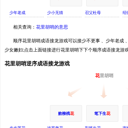
少年老成
少小无猜
召父杜母
绍
相关查询：
花里胡哨的意思
顺序花里胡哨成语接龙游戏可以接少不更事 、少年老成 、
少女嫩妇;点击上面链接进行花里胡哨下下个顺序成语接龙游
花里胡哨逆序成语接龙游戏
花
里胡哨
败柳残
花
笔下生
花