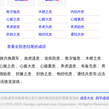
救灾恤患
木梗之患
内忧外患
心腹之患
心腹大患
心腹重患
养虎留患
养虎为患
养虎贻患
肘胁之患
饱经忧患
通忧共患
查看全部患结尾的成语
共挽鹿车 、放虎遗患 、攻疾防患 、救灾恤患 、木梗之患 、
心腹之患 、心腹大患 、心腹重患 、养虎遗患 、有备无患 、养
痈贻患 、肘腋之患 、肘胁之患 、饱经忧患 、通忧共患等;点击
成语接龙游戏；
供在线成语词典查询让您方便的查找到您所需要查找的
成语大全
四字成
t © 2015-2022 chengyu.uphuket.com Corporation, All Rights Reserved