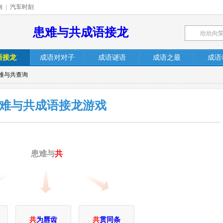
询
|
汽车时刻
患难与共成语接龙
语接龙
成语对对子
成语谜语
成语之最
成语
患难与共查询
难与共成语接龙游戏
患难与
共
共
为唇齿
共
贯同条