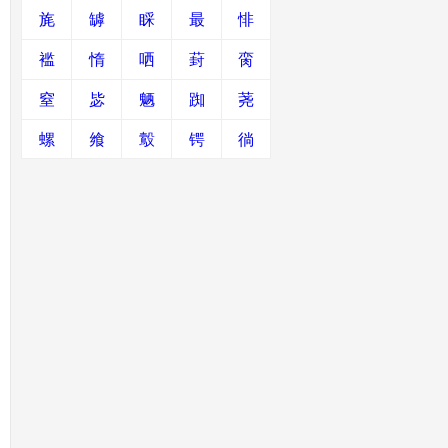
旄
罅
睬
最
悱
褴
惰
哂
葑
脔
窒
毖
魉
踟
荛
螺
飨
鷇
锷
徜