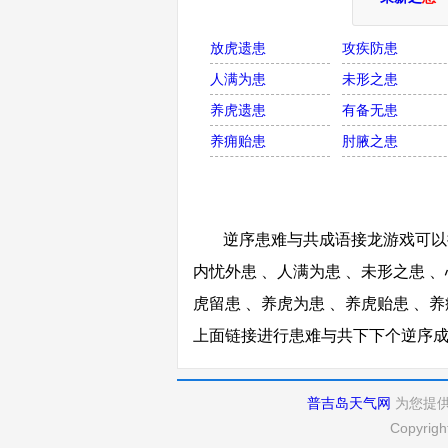
放虎遗患
攻疾防患
人满为患
未形之患
养虎遗患
有备无患
养痈贻患
肘腋之患
逆序患难与共成语接龙游戏可以接
内忧外患 、人满为患 、未形之患 、
虎留患 、养虎为患 、养虎贻患 、养
上面链接进行患难与共下下个逆序
普吉岛天气网
为您提
Copyrigh