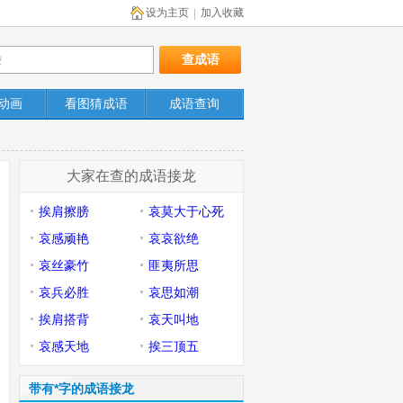
设为主页
加入收藏
|
动画
看图猜成语
成语查询
大家在查的成语接龙
挨肩擦膀
哀莫大于心死
哀感顽艳
哀哀欲绝
哀丝豪竹
匪夷所思
哀兵必胜
哀思如潮
挨肩搭背
哀天叫地
哀感天地
挨三顶五
带有*字的成语接龙