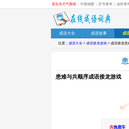
普吉岛天气预报
|
中国地图
|
区号查询
|
油价查
成语大全
成语故事
成
位置：
成语大全
>
成语接龙游戏
> 成语接龙
患
患难与共顺序成语接龙游戏
共
挽鹿车