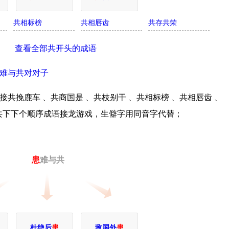
共相标榜
共相唇齿
共存共荣
查看全部共开头的成语
难与共对对子
共挽鹿车 、共商国是 、共枝别干 、共相标榜 、共相唇齿 、
共下下个顺序成语接龙游戏，生僻字用同音字代替；
患
难与共
杜绝后
患
敌国外
患