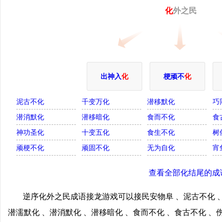
化
外之民
出神入
化
梗顽不
化
泥古不化
千变万化
潜移默化
巧
潜消默化
潜移暗化
食而不化
食
神功圣化
十变五化
食生不化
树
顽梗不化
顽固不化
无为自化
宵
查看全部化结尾的成
逆序化外之民成语接龙游戏可以接民安物阜 、泥古不化 、
潜濡默化 、潜消默化 、潜移暗化 、食而不化 、食古不化 、