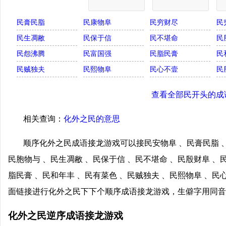
民膏民脂
民康物阜
民穷财尽
民
民生凋敝
民保于信
民不堪命
民
民怨沸腾
民富国强
民脂民膏
民
民贼独夫
民熙物阜
民心不壹
民
查看全部民开头的成
相关查询：
化外之民的意思
顺序化外之民成语接龙游戏可以接民安物阜 、民膏民脂 、
民胞物与 、民生凋敝 、民保于信 、民不堪命 、民殷财阜 、
脂民膏 、民和年丰 、民有菜色 、民贼独夫 、民熙物阜 、民
面链接进行化外之民下下个顺序成语接龙游戏，生僻字用同音
化外之民逆序成语接龙游戏