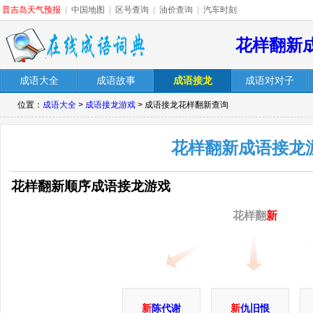
普吉岛天气预报
|
中国地图
|
区号查询
|
油价查询
|
汽车时刻
花样翻新
成语大全
成语故事
成语接龙
成语对对子
位置：
成语大全
>
成语接龙游戏
> 成语接龙花样翻新查询
花样翻新成语接龙
花样翻新顺序成语接龙游戏
花样翻
新
新
陈代谢
新
仇旧恨