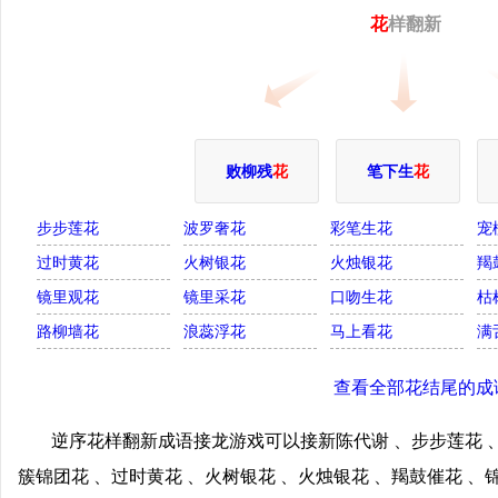
花
样翻新
败柳残
花
笔下生
花
步步莲花
波罗奢花
彩笔生花
宠
过时黄花
火树银花
火烛银花
羯
镜里观花
镜里采花
口吻生花
枯
路柳墙花
浪蕊浮花
马上看花
满
查看全部花结尾的成
逆序花样翻新成语接龙游戏可以接新陈代谢 、步步莲花 、
簇锦团花 、过时黄花 、火树银花 、火烛银花 、羯鼓催花 、