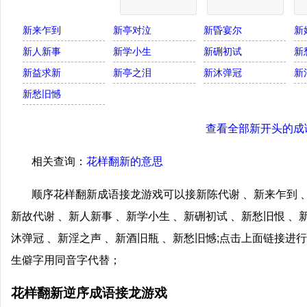
新来乍到
新亭对泣
新昏宴尔
新
新人新事
新学小生
新硎初试
新
新益求新
新亭之泪
新沐弹冠
新
新愁旧憾
查看全部新开头的成
相关查询：
花样翻新的意思
顺序花样翻新成语接龙游戏可以接新陈代谢 、新来乍到 、
新故代谢 、新人新事 、新学小生 、新硎初试 、新愁旧恨 、
沐弹冠 、新淫之声 、新酒旧瓶 、新愁旧憾;点击上面链接
生僻字用同音字代替；
花样翻新逆序成语接龙游戏