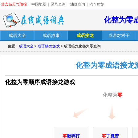
普吉岛天气预报
|
中国地图
|
区号查询
|
油价查询
|
汽车时刻
化整为零
成语大全
成语故事
成语接龙
成语对对子
位置：
成语大全
>
成语接龙游戏
> 成语接龙化整为零查询
化整为零成语接龙
化整为零顺序成语接龙游戏
化整为
零
零
敲碎打
零
丁孤苦