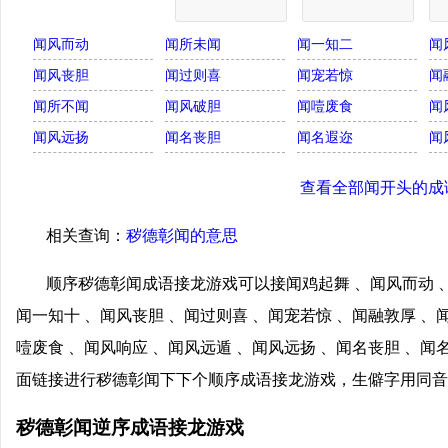
闻风而动
闻所未闻
闻一知二
闻
闻风丧胆
闻过则喜
闻宠若惊
闻
闻所不闻
闻风破胆
闻噎废食
闻
闻风远扬
闻名丧胆
闻名遐迩
闻
查看全部闻开头的成
相关查询：
秽德彰闻的意思
顺序秽德彰闻成语接龙游戏可以接闻鸡起舞 、闻风而动 、
闻一知十 、闻风丧胆 、闻过则喜 、闻宠若惊 、闻融敦厚 、
噎废食 、闻风响应 、闻风远遁 、闻风远扬 、闻名丧胆 、闻
面链接进行秽德彰闻下下个顺序成语接龙游戏，生僻字用同音
秽德彰闻逆序成语接龙游戏