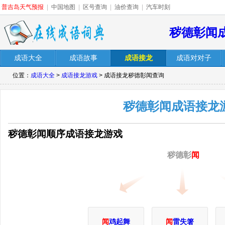
普吉岛天气预报
|
中国地图
|
区号查询
|
油价查询
|
汽车时刻
秽德彰闻
成语大全
成语故事
成语接龙
成语对对子
位置：
成语大全
>
成语接龙游戏
> 成语接龙秽德彰闻查询
秽德彰闻成语接龙
秽德彰闻顺序成语接龙游戏
秽德彰
闻
闻
鸡起舞
闻
雷失箸