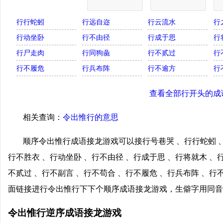
行行蛇蚓
行远自迩
行云流水
行
行动坐卧
行不由径
行成于思
行
行尸走肉
行同狗彘
行不贰过
行
行不履危
行兵布阵
行不逾方
行
查看全部行开头的成
相关查询：
令出惟行的意思
顺序令出惟行成语接龙游戏可以接行号巷哭 、行行蛇蚓 、
行不胜衣 、行动坐卧 、行不由径 、行成于思 、行将就木 、
不贰过 、行不副言 、行不苟合 、行不履危 、行兵布阵 、行
面链接进行令出惟行下下个顺序成语接龙游戏，生僻字用同音
令出惟行逆序成语接龙游戏