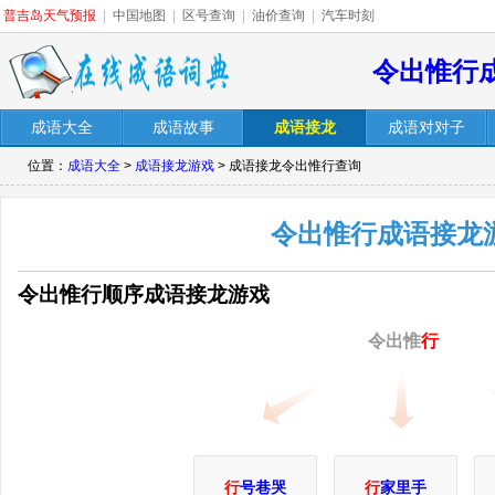
普吉岛天气预报
|
中国地图
|
区号查询
|
油价查询
|
汽车时刻
令出惟行
成语大全
成语故事
成语接龙
成语对对子
位置：
成语大全
>
成语接龙游戏
> 成语接龙令出惟行查询
令出惟行成语接龙
令出惟行顺序成语接龙游戏
令出惟
行
行
号巷哭
行
家里手