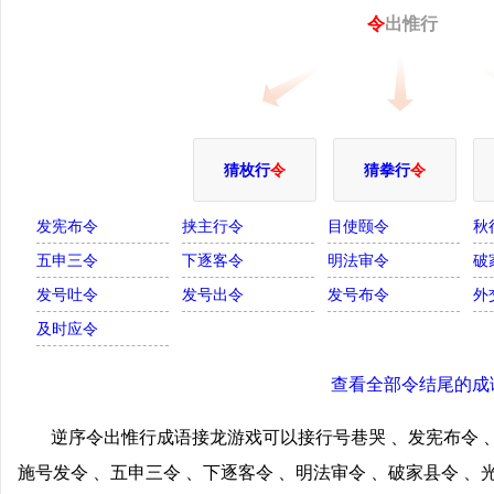
令
出惟行
猜枚行
令
猜拳行
令
发宪布令
挟主行令
目使颐令
秋
五申三令
下逐客令
明法审令
破
发号吐令
发号出令
发号布令
外
及时应令
查看全部令结尾的成
逆序令出惟行成语接龙游戏可以接行号巷哭 、发宪布令 、
施号发令 、五申三令 、下逐客令 、明法审令 、破家县令 、