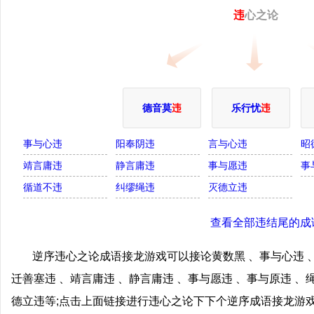
违
心之论
德音莫
违
乐行忧
违
事与心违
阳奉阴违
言与心违
昭
靖言庸违
静言庸违
事与愿违
事
循道不违
纠缪绳违
灭德立违
查看全部违结尾的成
逆序违心之论成语接龙游戏可以接论黄数黑 、事与心违 、
迁善塞违 、靖言庸违 、静言庸违 、事与愿违 、事与原违 、
德立违等;点击上面链接进行违心之论下下个逆序成语接龙游