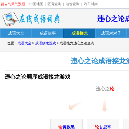
普吉岛天气预报
|
中国地图
|
区号查询
|
油价查询
|
汽车时刻
违心之论
成语大全
成语故事
成语接龙
成语对对子
位置：
成语大全
>
成语接龙游戏
> 成语接龙违心之论查询
违心之论成语接龙
违心之论顺序成语接龙游戏
违心之
论
论
黄数黑
论
甘忌辛