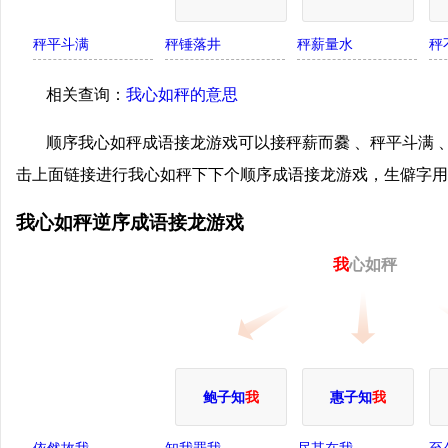
秤平斗满
秤锤落井
秤薪量水
秤
相关查询：
我心如秤的意思
顺序我心如秤成语接龙游戏可以接秤薪而爨 、秤平斗满 、
击上面链接进行我心如秤下下个顺序成语接龙游戏，生僻字用
我心如秤逆序成语接龙游戏
我
心如秤
鲍子知
我
惠子知
我