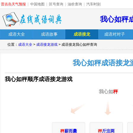
普吉岛天气预报
|
中国地图
|
区号查询
|
油价查询
|
汽车时刻
我心如秤
成语大全
成语故事
成语接龙
成语对对子
位置：
成语大全
>
成语接龙游戏
> 成语接龙我心如秤查询
我心如秤成语接龙
我心如秤顺序成语接龙游戏
我心如
秤
秤
薪而爨
秤
斤注两