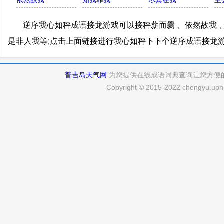
依然故我
知我罪我
尽其在我
至
逆序我心如秤成语接龙游戏可以接秤薪而爨 、依然故我 、
是非人我等;点击上面链接进行我心如秤下下个逆序成语接龙
普吉岛天气网
为您提供在线成语词典查询让您方便
Copyright © 2015-2022 chengyu.uphu