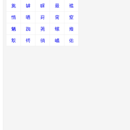
旄
罅
睬
最
褴
惰
哂
葑
脔
窒
魉
踟
荛
螺
飨
鷇
锷
徜
巇
佑