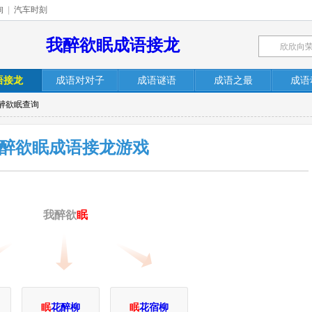
询
|
汽车时刻
我醉欲眠成语接龙
语接龙
成语对对子
成语谜语
成语之最
成语
我醉欲眠查询
醉欲眠成语接龙游戏
我醉欲
眠
眠
花醉柳
眠
花宿柳