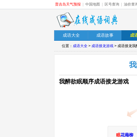
普吉岛天气预报
|
中国地图
|
区号查询
|
油价查
成语大全
成语故事
成
位置：
成语大全
>
成语接龙游戏
> 成语接龙
我
我醉欲眠顺序成语接龙游戏
眠
花藉柳