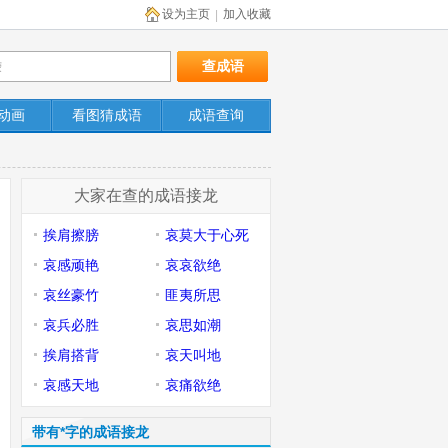
设为主页
加入收藏
|
动画
看图猜成语
成语查询
大家在查的成语接龙
挨肩擦膀
哀莫大于心死
哀感顽艳
哀哀欲绝
哀丝豪竹
匪夷所思
哀兵必胜
哀思如潮
挨肩搭背
哀天叫地
哀感天地
哀痛欲绝
带有*字的成语接龙