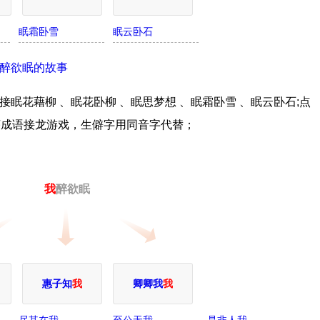
眠霜卧雪
眠云卧石
醉欲眠的故事
眠花藉柳 、眠花卧柳 、眠思梦想 、眠霜卧雪 、眠云卧石;点
序成语接龙游戏，生僻字用同音字代替；
我
醉欲眠
惠子知
我
卿卿我
我