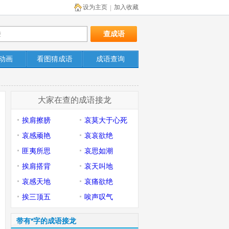
设为主页
加入收藏
|
动画
看图猜成语
成语查询
大家在查的成语接龙
挨肩擦膀
哀莫大于心死
哀感顽艳
哀哀欲绝
匪夷所思
哀思如潮
挨肩搭背
哀天叫地
哀感天地
哀痛欲绝
挨三顶五
唉声叹气
带有*字的成语接龙