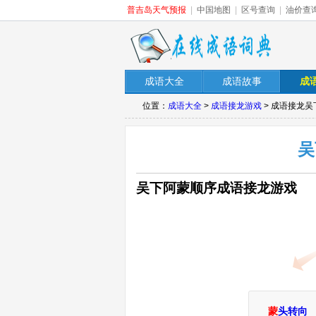
普吉岛天气预报
|
中国地图
|
区号查询
|
油价查
成语大全
成语故事
成
位置：
成语大全
>
成语接龙游戏
> 成语接龙
吴
吴下阿蒙顺序成语接龙游戏
蒙
头转向