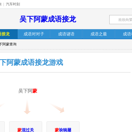
询
|
汽车时刻
吴下阿蒙成语接龙
语接龙
成语对对子
成语谜语
成语之最
成语
吴下阿蒙查询
下阿蒙成语接龙游戏
吴下阿
蒙
蒙
混过关
蒙
袂辑屦