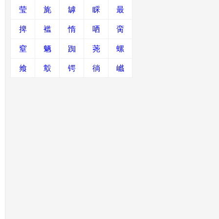
莹
旄
罅
睬
最
捭
褴
惰
哂
脔
窒
魉
踟
荛
螺
飨
鷇
锷
徜
巇