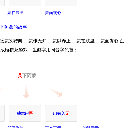
蒙在鼓里
蒙面丧心
下阿蒙的故事
蒙头转向 、蒙昧无知 、蒙以养正 、蒙在鼓里 、蒙面丧心;点
序成语接龙游戏，生僻字用同音字代替；
吴
下阿蒙
驰志伊
吾
出有入
无