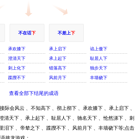
不在话
下
不差上
下
承欢膝下
承上启下
谄上傲下
澄清天下
承上起下
耻居人下
刺上化下
错落高下
独步天下
蹀躞不下
风前月下
丰墙硗下
查看全部下结尾的成语
际会风云 、不知高下 、彻上彻下 、承欢膝下 、承上启下 、
澄清天下 、承上起下 、耻居人下 、驰名天下 、怆然涕下 、刺
里泪下 、帝辇之下 、蹀躞不下 、风前月下 、丰墙硗下等;点击
成语接龙游戏；