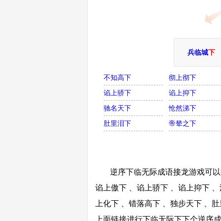
兵临城
下
不知高下
彻上彻下
谄上骄下
谄上抑下
驰名天下
怆然涕下
肚里泪下
帝辇之下
逆序下临无际成语接龙游戏可以接
谄上傲下 、谄上骄下 、谄上抑下 、
上化下 、错落高下 、独步天下 、肚
上面链接进行下临无际下下个逆序