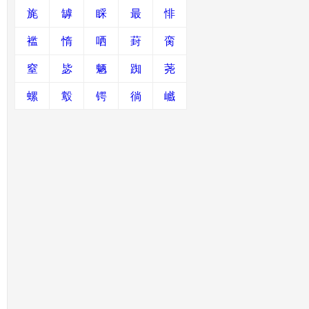
旄
罅
睬
最
悱
褴
惰
哂
葑
脔
窒
毖
魉
踟
荛
螺
鷇
锷
徜
巇