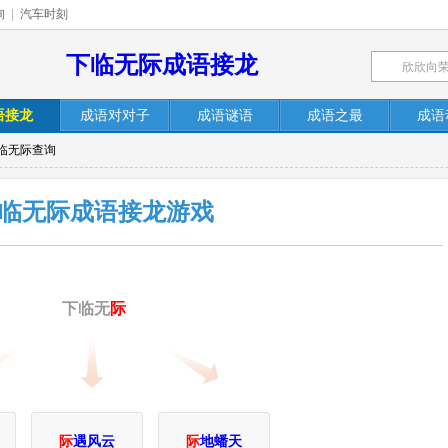
询
|
汽车时刻
下临无际成语接龙
语接龙
成语对对子
成语谜语
成语之最
成语
下临无际查询
临无际成语接龙游戏
下临无
际
际
遇风云
际
地蟠天