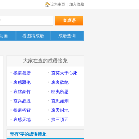
设为主页
加入收藏
|
动画
看图猜成语
成语查询
大家在查的成语接龙
挨肩擦膀
哀莫大于心死
哀感顽艳
哀哀欲绝
哀丝豪竹
匪夷所思
哀兵必胜
哀思如潮
挨肩搭背
哀天叫地
哀感天地
挨三顶五
带有*字的成语接龙