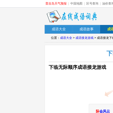
普吉岛天气预报
|
中国地图
|
区号查询
|
油价查
成语大全
成语故事
成
位置：
成语大全
>
成语接龙游戏
> 成语接龙
下
下临无际顺序成语接龙游戏
际
会风云