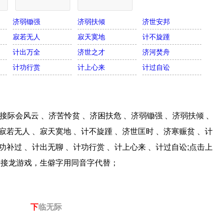
济弱锄强
济弱扶倾
济世安邦
寂若无人
寂天寞地
计不旋踵
计出万全
济世之才
济河焚舟
计功行赏
计上心来
计过自讼
际会风云 、济苦怜贫 、济困扶危 、济弱锄强 、济弱扶倾 、
寂若无人 、寂天寞地 、计不旋踵 、济世匡时 、济寒赈贫 、计
功补过 、计出无聊 、计功行赏 、计上心来 、计过自讼;点击上
语接龙游戏，生僻字用同音字代替；
下
临无际