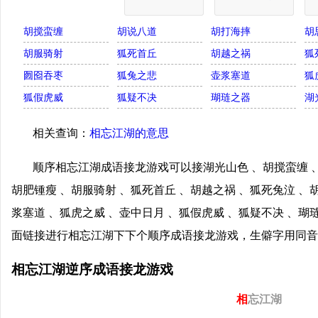
胡搅蛮缠
胡说八道
胡打海摔
胡
胡服骑射
狐死首丘
胡越之祸
狐
囫囵吞枣
狐兔之悲
壶浆塞道
狐
狐假虎威
狐疑不决
瑚琏之器
湖
相关查询：
相忘江湖的意思
顺序相忘江湖成语接龙游戏可以接湖光山色 、胡搅蛮缠 、
胡肥锺瘦 、胡服骑射 、狐死首丘 、胡越之祸 、狐死兔泣 、
浆塞道 、狐虎之威 、壶中日月 、狐假虎威 、狐疑不决 、瑚
面链接进行相忘江湖下下个顺序成语接龙游戏，生僻字用同音
相忘江湖逆序成语接龙游戏
相
忘江湖