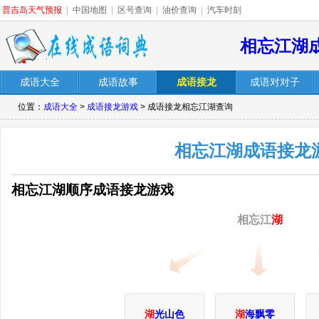
普吉岛天气预报
|
中国地图
|
区号查询
|
油价查询
|
汽车时刻
相忘江湖
成语大全
成语故事
成语接龙
成语对对子
位置：
成语大全
>
成语接龙游戏
> 成语接龙相忘江湖查询
相忘江湖成语接龙
相忘江湖顺序成语接龙游戏
相忘江
湖
湖
光山色
湖
海飘零