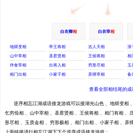
白衣卿
相
白衣宰
相
地狱变相
帝王将相
吉人天相
浪
山中宰相
圣君贤相
王侯将相
相
伴食宰相
出将入相
穷形尽相
玉
相门出相
小家子相
弄獐宰相
备
查看全部相结尾的成
逆序相忘江湖成语接龙游戏可以接湖光山色 、地狱变相 、
乞穷俭相 、山中宰相 、圣君贤相 、王侯将相 、相门有相 、
形尽相 、玉质金相 、穷形极相 、相门出相 、小家子相 、弄
上面链接进行相忘江湖下下个逆序成语接龙游戏；