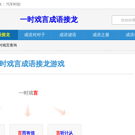
询
|
汽车时刻
一时戏言成语接龙
语接龙
成语对对子
成语谜语
成语之最
成语
一时戏言查询
时戏言成语接龙游戏
一时戏
言
言
而有信
言
听计从