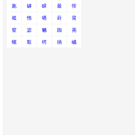
旄
罅
睬
最
悱
褴
惰
哂
葑
脔
窒
毖
魉
踟
荛
螺
鷇
锷
徜
巇