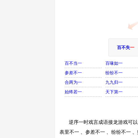
百不失
一
百不当一
百喙如一
参差不一
纷纷不一
合两为一
九九归一
始终若一
天下第一
逆序一时戏言成语接龙游戏可以接
表里不一 、参差不一 、纷纷不一 、