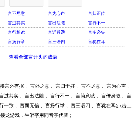
言不尽意
言为心声
言归正传
言过其实
言出法随
言行不一
言行相诡
言近旨远
言多必失
言扬行举
言三语四
言犹在耳
查看全部言开头的成语
言必有据 、言外之意 、言归于好 、言不尽意 、言为心声 、
言过其实 、言出法随 、言行不一 、言简意赅 、言传身教 、言
行一致 、言而无信 、言扬行举 、言三语四 、言犹在耳;点击上
语接龙游戏，生僻字用同音字代替；