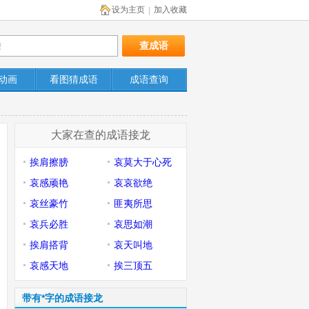
设为主页
加入收藏
|
动画
看图猜成语
成语查询
大家在查的成语接龙
挨肩擦膀
哀莫大于心死
哀感顽艳
哀哀欲绝
哀丝豪竹
匪夷所思
哀兵必胜
哀思如潮
挨肩搭背
哀天叫地
哀感天地
挨三顶五
带有*字的成语接龙