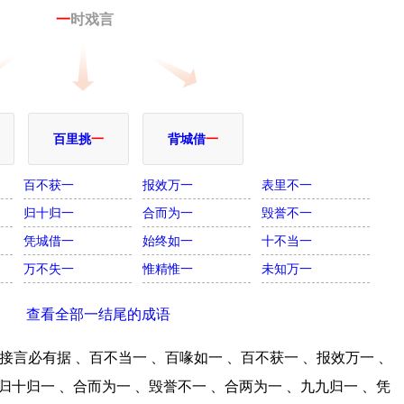
一
时戏言
百里挑
一
背城借
一
百不获一
报效万一
表里不一
归十归一
合而为一
毁誉不一
凭城借一
始终如一
十不当一
万不失一
惟精惟一
未知万一
查看全部一结尾的成语
言必有据 、百不当一 、百喙如一 、百不获一 、报效万一 、
归十归一 、合而为一 、毁誉不一 、合两为一 、九九归一 、凭