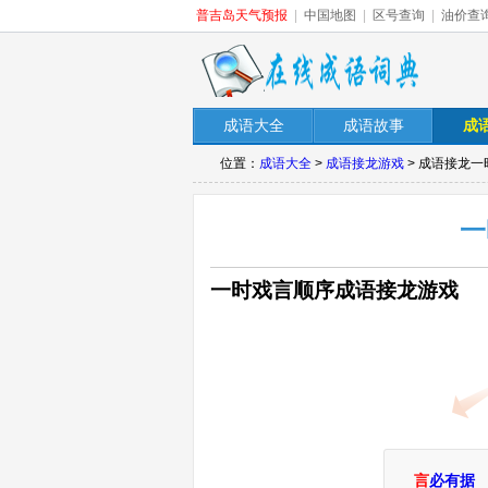
普吉岛天气预报
|
中国地图
|
区号查询
|
油价查
成语大全
成语故事
成
位置：
成语大全
>
成语接龙游戏
> 成语接龙
一
一时戏言顺序成语接龙游戏
言
必有据