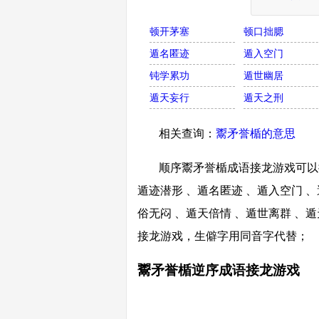
顿开茅塞
顿口拙腮
遁名匿迹
遁入空门
钝学累功
遁世幽居
遁天妄行
遁天之刑
相关查询：
鬻矛誉楯的意思
顺序鬻矛誉楯成语接龙游戏可以接
遁迹潜形 、遁名匿迹 、遁入空门 、
俗无闷 、遁天倍情 、遁世离群 、
接龙游戏，生僻字用同音字代替；
鬻矛誉楯逆序成语接龙游戏