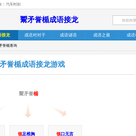
询
|
汽车时刻
鬻矛誉楯成语接龙
语接龙
成语对对子
成语谜语
成语之最
成语
鬻矛誉楯查询
矛誉楯成语接龙游戏
鬻矛誉
楯
顿
足椎胸
顿
口无言