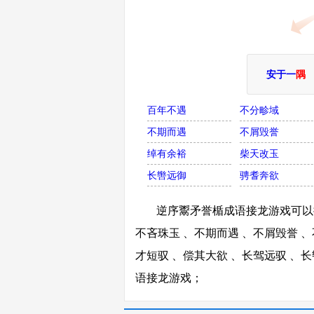
安于一
隅
百年不遇
不分畛域
不期而遇
不屑毁誉
绰有余裕
柴天改玉
长辔远御
骋耆奔欲
逆序鬻矛誉楯成语接龙游戏可以接
不吝珠玉 、不期而遇 、不屑毁誉 、
才短驭 、偿其大欲 、长驾远驭 、
语接龙游戏；