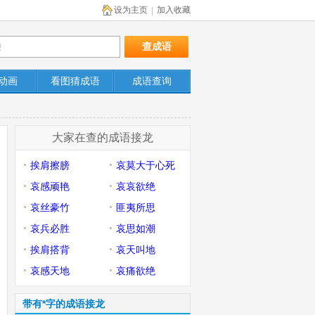
设为主页
加入收藏
|
动画
看图猜成语
成语查询
大家在查的成语接龙
挨肩擦膀
哀莫大于心死
哀感顽艳
哀哀欲绝
哀丝豪竹
匪夷所思
哀兵必胜
哀思如潮
挨肩搭背
哀天叫地
哀感天地
哀痛欲绝
带有*字的成语接龙