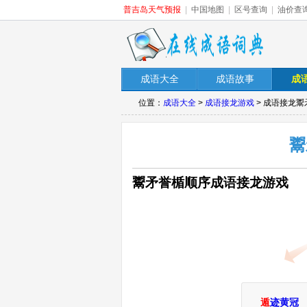
普吉岛天气预报
|
中国地图
|
区号查询
|
油价查
成语大全
成语故事
成
位置：
成语大全
>
成语接龙游戏
> 成语接龙
鬻
鬻矛誉楯顺序成语接龙游戏
遁
迹黄冠