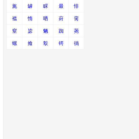
旄
罅
睬
最
悱
褴
惰
哂
葑
脔
窒
毖
魉
踟
荛
螺
飨
鷇
锷
徜