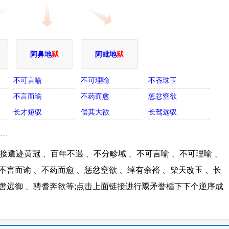
阿鼻地
狱
阿毗地
狱
不可言喻
不可理喻
不吝珠玉
不言而谕
不药而愈
惩忿窒欲
长才短驭
偿其大欲
长驾远驭
遁迹黄冠 、百年不遇 、不分畛域 、不可言喻 、不可理喻 、
不言而谕 、不药而愈 、惩忿窒欲 、绰有余裕 、柴天改玉 、长
长辔远御 、骋耆奔欲等;点击上面链接进行鬻矛誉楯下下个逆序成