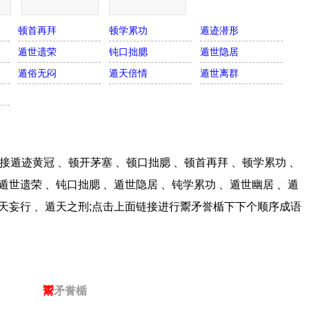
顿首再拜
顿学累功
遁迹潜形
遁世遗荣
钝口拙腮
遁世隐居
遁俗无闷
遁天倍情
遁世离群
遁迹黄冠 、顿开茅塞 、顿口拙腮 、顿首再拜 、顿学累功 、
遁世遗荣 、钝口拙腮 、遁世隐居 、钝学累功 、遁世幽居 、遁
遁天妄行 、遁天之刑;点击上面链接进行鬻矛誉楯下下个顺序成语
鬻
矛誉楯