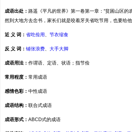
成语出处：
路遥《平凡的世界》第一卷第一章：“贫困山区的
然到大地方去念书，家长们就是咬着牙关省吃节用，也要给他
近 义 词：
省吃俭用
、
节衣缩食
反 义 词：
铺张浪费
、
大手大脚
成语用法：
作谓语、定语、状语；指节俭
常用程度：
常用成语
感情色彩：
中性成语
成语结构：
联合式成语
成语形式：
ABCD式的成语