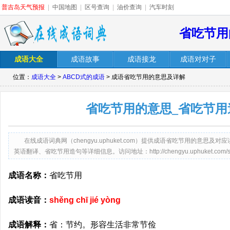
普吉岛天气预报
|
中国地图
|
区号查询
|
油价查询
|
汽车时刻
省吃节用
成语大全
成语故事
成语接龙
成语对对子
位置：
成语大全
>
ABCD式的成语
> 成语省吃节用的意思及详解
省吃节用的意思_省吃节用
在线成语词典网（chengyu.uphuket.com）提供成语省吃节用的意
英语翻译、省吃节用造句等详细信息。访问地址：http://chengyu.uphuket.com/sheng
成语名称：
省吃节用
成语读音：
shěng chī jié yòng
成语解释：
省：节约。形容生活非常节俭