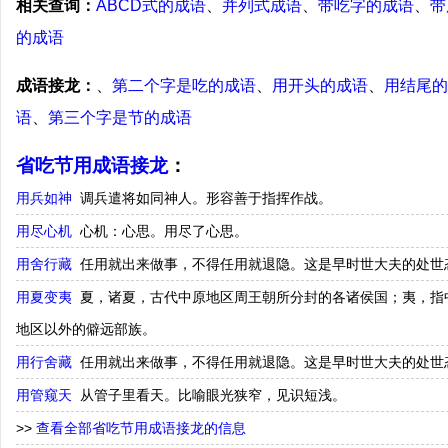
相关查询：
ABCD式的成语
、
并列式成语
、
带吃字的成语
、
带
的成语
成语接龙：
、
第二个字是吃的成语
、
用开头的成语
、
用结尾的
语
、
第三个字是节的成语
省吃节用成语接龙
：
用兵如神
调兵遣将如同神人。形容善于指挥作战。
用尽心机
心机：心思。用尽了心思。
用舍行藏
任用就出来做事，不得任用就退隐。这是早时世大夫的处世
用夏变夷
夏，诸夏，古代中原地区周王朝所分封的各诸侯国；夷，指
地区以外的僻远部族。
用行舍藏
任用就出来做事，不得任用就退隐。这是早时世大夫的处世
用管窥天
从管子里看天。比喻眼光狭窄，见识短浅。
>>
查看全部省吃节用成语接龙的信息