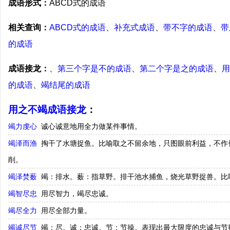
成语形式：
ABCD式的成语
相关查询：
ABCD式的成语
、
补充式成语
、
带不字的成语
、
带
的成语
成语接龙：
、
第三个字是不的成语
、
第二个字是之的成语
、
用
的成语
、
竭结尾的成语
用之不竭成语接龙
：
竭力虔心
诚心诚意地用全力做某件事情。
竭泽而渔
掏干了水塘捉鱼。比喻取之不留余地，只图眼前利益，不作
削。
竭泽焚薮
竭：排水。薮：指草野。排干池水捕鱼，烧光草野捉兽。比
竭智尽忠
用尽智力，竭尽忠诚。
竭尽全力
用尽全部力量。
竭诚尽节
竭：尽。诚：忠诚。节：节操。表现出最大限度的忠诚与节