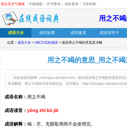
普吉岛天气预报
|
中国地图
|
区号查询
|
油价查询
|
汽车时刻
用之不竭
成语大全
成语故事
成语接龙
成语对对子
位置：
成语大全
>
ABCD式的成语
> 成语用之不竭的意思及详解
用之不竭的意思_用之不竭
在线成语词典网（chengyu.uphuket.com）提供成语用之不竭的意
英语翻译、用之不竭造句等详细信息。访问地址：http://chengyu.uphuket.com/yongz
成语名称：
用之不竭
成语读音：
yòng zhī bù jié
成语解释：
竭：尽。无限取用而不会使用完。