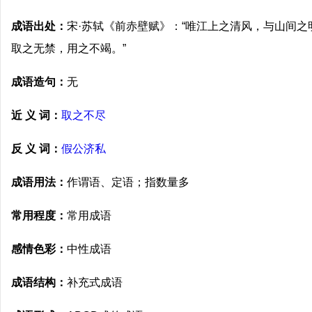
成语出处：
宋·苏轼《前赤壁赋》：“唯江上之清风，与山间
取之无禁，用之不竭。”
成语造句：
无
近 义 词：
取之不尽
反 义 词：
假公济私
成语用法：
作谓语、定语；指数量多
常用程度：
常用成语
感情色彩：
中性成语
成语结构：
补充式成语