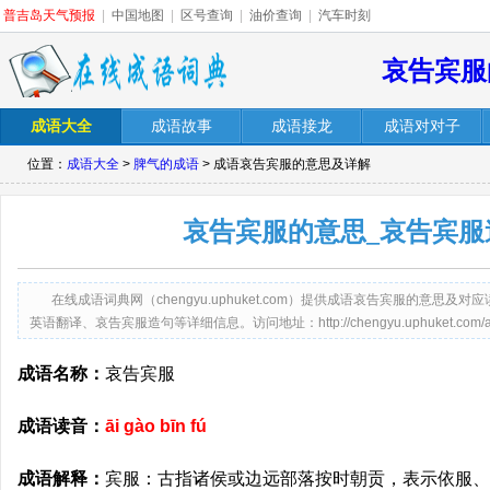
普吉岛天气预报
|
中国地图
|
区号查询
|
油价查询
|
汽车时刻
哀告宾服
成语大全
成语故事
成语接龙
成语对对子
位置：
成语大全
>
脾气的成语
> 成语哀告宾服的意思及详解
哀告宾服的意思_哀告宾服
在线成语词典网（chengyu.uphuket.com）提供成语哀告宾服的意
英语翻译、哀告宾服造句等详细信息。访问地址：http://chengyu.uphuket.com/aiga
成语名称：
哀告宾服
成语读音：
āi gào bīn fú
成语解释：
宾服：古指诸侯或边远部落按时朝贡，表示依服、