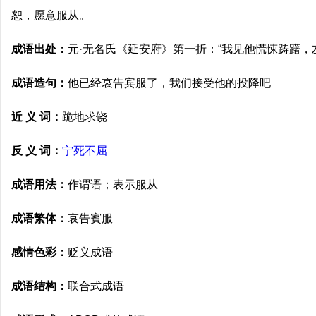
恕，愿意服从。
成语出处：
元·无名氏《延安府》第一折：“我见他慌悚踌躇，
成语造句：
他已经哀告宾服了，我们接受他的投降吧
近 义 词：
跪地求饶
反 义 词：
宁死不屈
成语用法：
作谓语；表示服从
成语繁体：
哀告賓服
感情色彩：
贬义成语
成语结构：
联合式成语