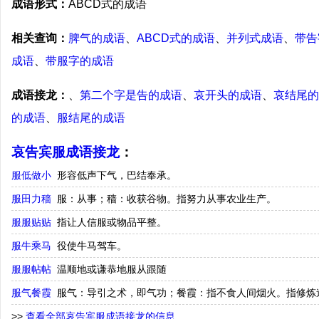
成语形式：
ABCD式的成语
相关查询：
脾气的成语
、
ABCD式的成语
、
并列式成语
、
带告
成语
、
带服字的成语
成语接龙：
、
第二个字是告的成语
、
哀开头的成语
、
哀结尾的
的成语
、
服结尾的成语
哀告宾服成语接龙
：
服低做小
形容低声下气，巴结奉承。
服田力穑
服：从事；穑：收获谷物。指努力从事农业生产。
服服贴贴
指让人信服或物品平整。
服牛乘马
役使牛马驾车。
服服帖帖
温顺地或谦恭地服从跟随
服气餐霞
服气：导引之术，即气功；餐霞：指不食人间烟火。指修炼
>>
查看全部哀告宾服成语接龙的信息