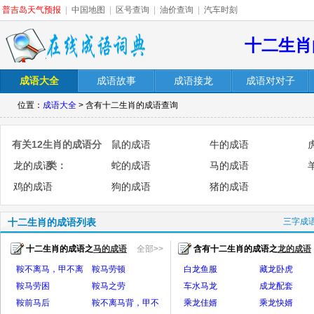
普吉岛天气预报
|
中国地图
|
区号查询
|
油价查询
|
汽车时刻
十二生肖
成语大全
成语故事
成语接龙
成语对对子
位置：
成语大全
> 含有十二生肖的成语查询
有关12生肖的成语分
鼠的成语
牛的成语
龙的成语
类：
蛇的成语
马的成语
鸡的成语
狗的成语
猪的成语
十二生肖的成语列表
三字成
十二生肖的成语之
马的成语
全部>>
含有十二生肖的成语之
龙的成语
全
鞍不离马，甲不离
鞍马劳顿
白龙鱼服
藏龙卧虎
身
鞍马劳困
鞍马之劳
车水马龙
成龙配套
鞍前马后
鞍不离马背，甲不
乘龙佳婿
乘龙快婿