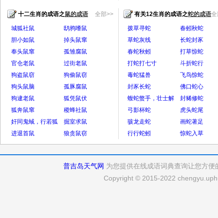
十二生肖的成语之
鼠的成语
全部>>
有关12生肖的成语之
蛇的成语
全
城狐社鼠
鸱鸦嗜鼠
拨草寻蛇
春蚓秋蛇
胆小如鼠
掉头鼠窜
草蛇灰线
长蛇封豕
奉头鼠窜
孤雏腐鼠
春蛇秋蚓
打草惊蛇
官仓老鼠
过街老鼠
打蛇打七寸
斗折蛇行
狗盗鼠窃
狗偷鼠窃
毒蛇猛兽
飞鸟惊蛇
狗头鼠脑
孤豚腐鼠
封豕长蛇
佛口蛇心
狗逮老鼠
狐凭鼠伏
蝮蛇螫手，壮士解
封豨修蛇
狐奔鼠窜
稷蜂社鼠
腕
弓影杯蛇
虎头蛇尾
奸同鬼蜮，行若狐
掘室求鼠
骇龙走蛇
画蛇著足
鼠
进退首鼠
狼贪鼠窃
行行蛇蚓
惊蛇入草
普吉岛天气网
为您提供在线成语词典查询让您方便
Copyright © 2015-2022 chengyu.uphu