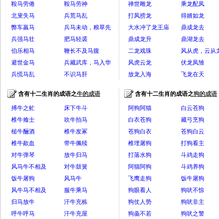
鞍马劳倦
离将身
鞍马劳神
禅世雕龙
乘龙配凤
北叟失马
兵荒马乱
打凤捞龙
得婿如龙
弊车羸马
兵马未动，粮草先
大水冲了龙王庙
鼎成龙去
兵强马壮
行
肥马轻裘
鼎成龙升
鼎湖龙去
伯乐相马
鞭长不及马腹
二龙戏珠
风从虎，云从
避世金马
兵藏武库，马入华
风虎云龙
伏龙凤雏
兵慌马乱
山
不识马肝
放龙入海
飞龙在天
含有十二生肖的成语之
牛的成语
含有十二生肖的成语之
狗的成语
全部>>
全
搏牛之虻
床下牛斗
阿狗阿猫
白云苍狗
椎牛飨士
吹牛拍马
白衣苍狗
藏弓烹狗
槌牛酾酒
椎牛发冢
苍狗白衣
苍狗白云
椎牛歃血
带牛佩犊
椎埋屠狗
打狗看主
对牛弹琴
放牛归马
打落水狗
斗鸡走狗
风马牛不相及
对牛鼓簧
阿猫阿狗
斗鸡养狗
饭牛屠狗
风马牛
飞鹰走狗
饭牛屠狗
风牛马不相及
服牛乘马
狗眼看人
狗吠不惊
归马放牛
汗牛充栋
狗仗人势
狗吠非主
呼牛呼马
汗牛充屋
狗彘不若
狗吠之警