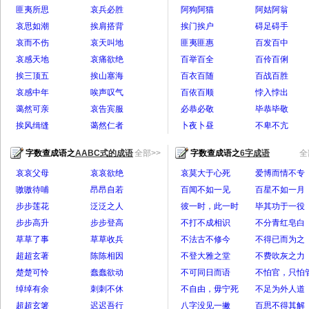
匪夷所思
哀兵必胜
阿狗阿猫
阿姑阿翁
哀思如潮
挨肩搭背
挨门挨户
碍足碍手
哀而不伤
哀天叫地
匪夷匪惠
百发百中
哀感天地
哀痛欲绝
百举百全
百伶百俐
挨三顶五
挨山塞海
百衣百随
百战百胜
哀感中年
唉声叹气
百依百顺
悖入悖出
蔼然可亲
哀告宾服
必恭必敬
毕恭毕敬
挨风缉缝
蔼然仁者
卜夜卜昼
不卑不亢
字数查成语之
AABC式的成语
全部>>
字数查成语之
6字成语
全
哀哀父母
哀哀欲绝
哀莫大于心死
爱博而情不专
嗷嗷待哺
昂昂自若
百闻不如一见
百星不如一月
步步莲花
泛泛之人
彼一时，此一时
毕其功于一役
步步高升
步步登高
不打不成相识
不分青红皂白
草草了事
草草收兵
不法古不修今
不得已而为之
超超玄著
陈陈相因
不登大雅之堂
不费吹灰之力
楚楚可怜
蠢蠢欲动
不可同日而语
不怕官，只怕
绰绰有余
刺刺不休
不自由，毋宁死
不足为外人道
超超玄箸
迟迟吾行
八字没见一撇
百思不得其解