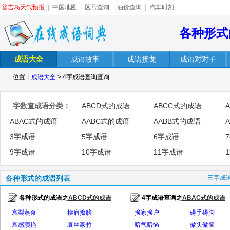
普吉岛天气预报
|
中国地图
|
区号查询
|
油价查询
|
汽车时刻
各种形式
成语大全
成语故事
成语接龙
成语对对子
位置：
成语大全
> 4字成语查询查询
字数查成语分类：
ABCD式的成语
ABCC式的成语
ABAC式的成语
AABC式的成语
AABB式的成语
3字成语
5字成语
6字成语
9字成语
10字成语
11字成语
各种形式的成语列表
三字成
各种形式的成语之
ABCD式的成语
4字成语查询之
ABAC式的成语
全部>>
全
哀梨蒸食
挨肩擦膀
挨家挨户
碍手碍脚
哀感顽艳
哀丝豪竹
暗气暗恼
傲头傲脑