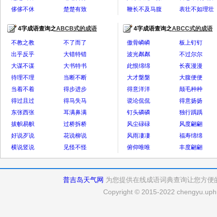
侈侈不休
楚楚有致
鞭长不及马腹
表壮不如理壮
4字成语查询之
ABCB式的成语
4字成语查询之
ABCC式的成语
全部>>
全
不教之教
不了而了
傲骨嶙嶙
板上钉钉
出乎反乎
大错特错
波光粼粼
不过尔尔
大谋不谋
大书特书
此恨绵绵
长夜漫漫
待理不理
当断不断
大才槃槃
大腹便便
当着不着
得步进步
得意洋洋
颠毛种种
得过且过
得马失马
谠论侃侃
得意扬扬
东张西张
耳满鼻满
钉头磷磷
独行踽踽
拔帜易帜
过桥拆桥
风尘碌碌
风度翩翩
好说歹说
花说柳说
风雨凄凄
福寿绵绵
横说竖说
见怪不怪
俯仰唯唯
丰度翩翩
普吉岛天气网
为您提供在线成语词典查询让您方便
Copyright © 2015-2022 chengyu.uphu