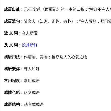
成语出处：
元·王实甫《西厢记》第一本第四折：“恁须不夺人
成语造句：
陆文夫《知趣、识趣、有趣》：“夺人所好，登门
近 义 词：
夺人所爱
反 义 词：
投其所好
成语用法：
作谓语、宾语；抢夺别人的心爱之物
成语繁体：
奪人所好
常用程度：
常用成语
感情色彩：
贬义成语
成语结构：
动宾式成语