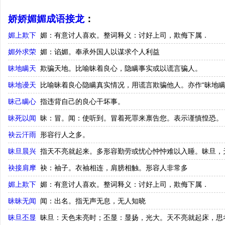
娇娇媚媚成语接龙
：
媚上欺下
媚：有意讨人喜欢。整词释义：讨好上司，欺侮下属．
媚外求荣
媚：谄媚。奉承外国人以谋求个人利益
昧地瞒天
欺骗天地。比喻昧着良心，隐瞒事实或以谎言骗人。
昧地谩天
比喻昧着良心隐瞒真实情况，用谎言欺骗他人。亦作“昧地瞒
昧己瞒心
指违背自己的良心干坏事。
昧死以闻
昧：冒。闻：使听到。冒着死罪来禀告您。表示谨慎惶恐。
袂云汗雨
形容行人之多。
昧旦晨兴
指天不亮就起来。多形容勤劳或忧心忡忡难以入睡。昧旦，
袂接肩摩
袂：袖子。衣袖相连，肩膀相触。形容人非常多
媚上欺下
媚：有意讨人喜欢。整词释义：讨好上司，欺侮下属．
昧昧无闻
闻：出名。指无声无息，无人知晓
昧旦丕显
昧旦：天色未亮时；丕显：显扬，光大。天不亮就起床，思