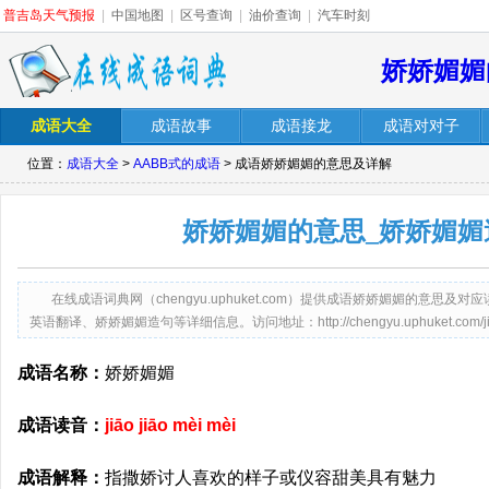
普吉岛天气预报
|
中国地图
|
区号查询
|
油价查询
|
汽车时刻
娇娇媚媚
成语大全
成语故事
成语接龙
成语对对子
位置：
成语大全
>
AABB式的成语
> 成语娇娇媚媚的意思及详解
娇娇媚媚的意思_娇娇媚媚
在线成语词典网（chengyu.uphuket.com）提供成语娇娇媚媚的意
英语翻译、娇娇媚媚造句等详细信息。访问地址：http://chengyu.uphuket.com/jiaoj
成语名称：
娇娇媚媚
成语读音：
jiāo jiāo mèi mèi
成语解释：
指撒娇讨人喜欢的样子或仪容甜美具有魅力