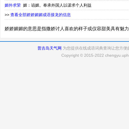
媚外求荣
媚：谄媚。奉承外国人以谋求个人利益
>>
查看全部娇娇媚媚成语接龙的信息
娇娇媚媚的意思是指撒娇讨人喜欢的样子或仪容甜美具有魅力
普吉岛天气网
为您提供在线成语词典查询让您方便
Copyright © 2015-2022 chengyu.uphu