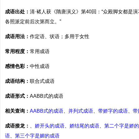
成语出处：
清·褚人获《隋唐演义》第40回：“众殿脚女都是
各照派定前后次第而立。”
成语用法：
作定语、状语；多用于女性
常用程度：
常用成语
感情色彩：
中性成语
成语结构：
联合式成语
成语形式：
AABB式的成语
相关查询：
AABB式的成语
、
并列式成语
、
带娇字的成语
、
带
成语接龙：
、
娇开头的成语
、
娇结尾的成语
、
第二个字是娇的
语
、
第三个字是媚的成语